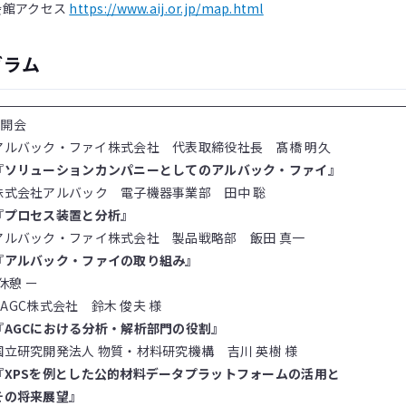
会館アクセス
https://www.aij.or.jp/map.html
グラム
 開会
ック・ファイ株式会社 代表取締役社長 髙橋 明久
『
ソリューションカンパニーとしてのアルバック・ファイ』
株式会社アルバック 電子機器事業部 田中 聡
『
プロセス装置と分析』
アルバック・ファイ株式会社 製品戦略部 飯田 真一
『
アルバック・ファイの取り組み』
憩 ー
0 AGC株式会社 鈴木 俊夫 様
『
AGCにおける分析・解析部門の役割』
国立研究開発法人 物質・材料研究機構 吉川 英樹 様
『XPSを例とした公的材料データプラットフォームの活用と
その将来展望』