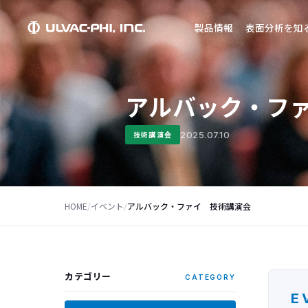
製品情報
表面分析を知
アルバック・フ
2025.07.10
技術講演会
HOME
/
イベント
/
アルバック・ファイ 技術講演会
カテゴリー
CATEGORY
E