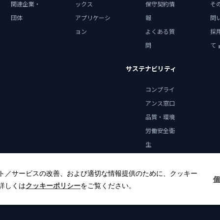
関連企業・
ックス
保守契約情
そ
団体
アプリケーシ
報
問
ョン
よくある質
採
問
て
サステナビリティ
コンプライ
アンス窓口
品質・環境
労働安全衛
生
健康宣言
ト／サービスの改善、および適切な情報提供のために、クッキー
個
詳しくは
クッキーポリシー
をご覧ください。