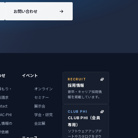
お問い合わせ
わせ
イベント
RECRUIT
採用情報
積もり・
オンライン
新卒・キャリア採用情
報を掲載しています。
料請求
セミナー
tact
展示会
CLUB PHI
AC-PHI
学会・研究
CLUB PHI（会員
人情報の
会出展
専用）
ソフトウェアアップデ
除依頼
ートやカタログをダウ
ニュース