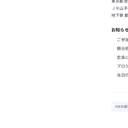
東京都港
ＪＲ山手
地下鉄 
お知ら
ご参
競合
定員
プロ
当日
#技術講