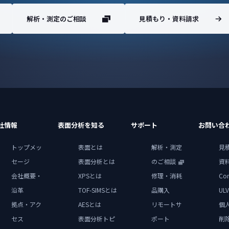
解析・測定のご相談
見積もり・資料請求
社情報
表面分析を知る
サポート
お問い合
トップメッ
表面とは
解析・測定
見
セージ
表面分析とは
のご相談
資
会社概要・
XPSとは
修理・消耗
Con
沿革
TOF-SIMSとは
品購入
ULV
拠点・アク
AESとは
リモートサ
個
セス
表面分析トピ
ポート
削