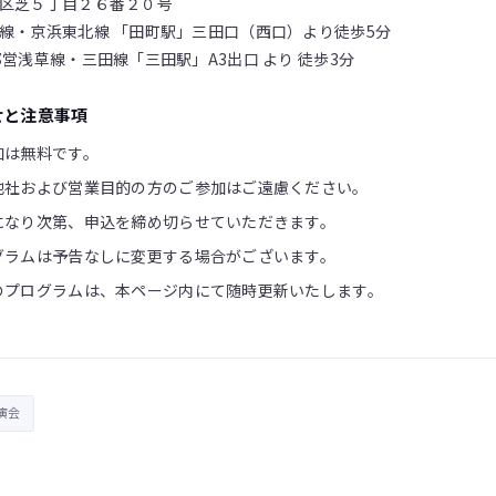
区芝５丁目２６番２０号
線・京浜東北線 「田町駅」三田口（西口）より徒歩5分
都営浅草線・三田線「三田駅」A3出口 より 徒歩3分
せと注意事項
加は無料です。
他社および営業目的の方のご参加はご遠慮ください。
になり次第、申込を締め切らせていただきます。
グラムは予告なしに変更する場合がございます。
のプログラムは、本ページ内にて随時更新いたします。
演会