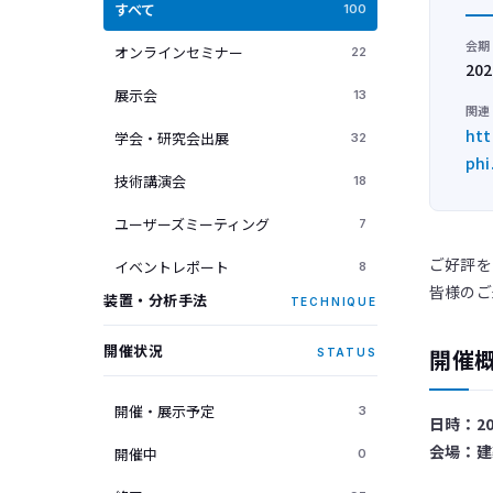
すべて
100
会期
オンラインセミナー
22
20
展示会
13
関連
htt
学会・研究会出展
32
phi
技術講演会
18
ユーザーズミーティング
7
ご好評を
イベントレポート
8
皆様のご
装置・分析手法
TECHNIQUE
開催状況
STATUS
開催
開催・展示予定
3
日時：20
会場：建
開催中
0