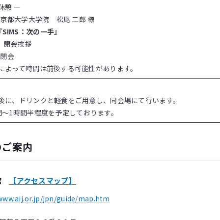
憩 ー
0 京都大学大学院 松尾 二郎 様
『SIMS：次の一手』
会挨拶
 閉会
行によって時間は前後する可能性があります。
会後に、ドリンクと軽食をご用意し、同会場にて行います。
時間～1時間半程度を予定しております。
のご案内
館
【アクセスマップ】
www.aij.or.jp/jpn/guide/map.htm