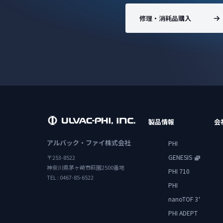
修理・消耗品購入
製品情報
会
アルバック・ファイ株式会社
PHI
GENESIS
〒253-8522
神奈川県茅ヶ崎市萩園2500番地
PHI 710
TEL : 0467-85-6522
PHI
nanoTOF 3
+
PHI ADEPT