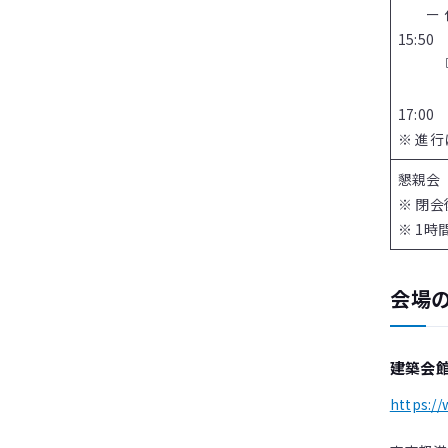
ー 休
15:5
閉
17:00
※ 進
懇親会
※ 閉
※ 1
会場
建築会
https://