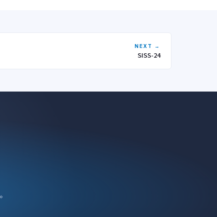
NEXT →
SISS-24
。