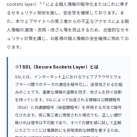
※1
sockets layer）
による個人情報の暗号化またはこれに準ず
るセキュリティ技術を施し、安全性を確保しております。ま
た、本ウェブサイトへの第三者からの不正なアクセスによる個
人情報の漏洩・流用・改ざん等を防止するため、合理的なセキ
ュリティ対策を講じ、お客様の個人情報の安全確保に努めてお
ります。
※1 SSL（Secure Sockets Layer）とは
SSLとは、インターネット上におけるウェブブラウザとウェ
ブサーバ間でのデータの通信を暗号化し、送受信させる仕組
みのことです。重要な情報の盗聴を防ぎ、改ざんを防ぐ役割
を持っています。SSLによって伝送される情報は公開鍵暗号
（RSA）と共通鍵暗号（秘密鍵暗号）を併用する方法で暗号
化されます。仮に第三者に傍受された場合でも、正しい鍵が
無ければ復号は不可能であり、すべての鍵を順に試して正解
にたどりつくには電算的にも非現実的な時間を要するため、