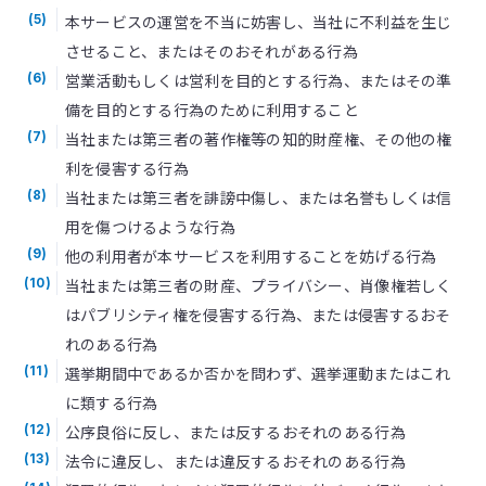
本サービスの運営を不当に妨害し、当社に不利益を生じ
(5)
させること、またはそのおそれがある行為
営業活動もしくは営利を目的とする行為、またはその準
(6)
備を目的とする行為のために利用すること
当社または第三者の著作権等の知的財産権、その他の権
(7)
利を侵害する行為
当社または第三者を誹謗中傷し、または名誉もしくは信
(8)
用を傷つけるような行為
他の利用者が本サービスを利用することを妨げる行為
(9)
当社または第三者の財産、プライバシー、肖像権若しく
(10)
はパブリシティ権を侵害する行為、または侵害するおそ
れのある行為
選挙期間中であるか否かを問わず、選挙運動またはこれ
(11)
に類する行為
公序良俗に反し、または反するおそれのある行為
(12)
法令に違反し、または違反するおそれのある行為
(13)