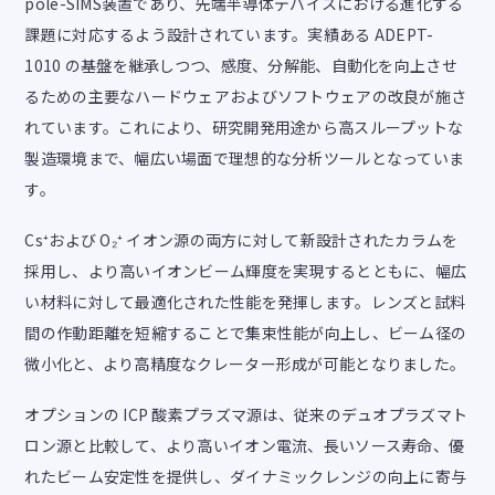
pole-SIMS装置であり、先端半導体デバイスにおける進化する
課題に対応するよう設計されています。実績ある ADEPT-
1010 の基盤を継承しつつ、感度、分解能、自動化を向上させ
るための主要なハードウェアおよびソフトウェアの改良が施さ
れています。これにより、研究開発用途から高スループットな
製造環境まで、幅広い場面で理想的な分析ツールとなっていま
す。
Cs⁺および O₂⁺ イオン源の両方に対して新設計されたカラムを
採用し、より高いイオンビーム輝度を実現するとともに、幅広
い材料に対して最適化された性能を発揮します。レンズと試料
間の作動距離を短縮することで集束性能が向上し、ビーム径の
微小化と、より高精度なクレーター形成が可能となりました。
オプションの ICP 酸素プラズマ源は、従来のデュオプラズマト
ロン源と比較して、より高いイオン電流、長いソース寿命、優
れたビーム安定性を提供し、ダイナミックレンジの向上に寄与