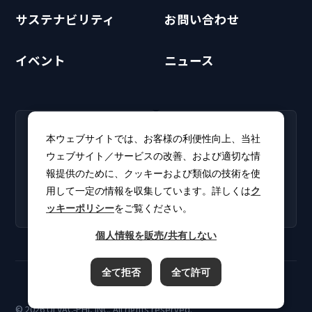
サステナビリティ
お問い合わせ
イベント
ニュース
RECRUIT
CLUB PHI
本ウェブサイトでは、お客様の利便性向上、当社
採用情報
CLUB PHI（会員専
ウェブサイト／サービスの改善、および適切な情
新卒・キャリア採用情報を
用）
報提供のために、クッキーおよび類似の技術を使
掲載しています。
ソフトウェアアップデート
用して一定の情報を収集しています。詳しくは
ク
やカタログをダウンロー
ッキーポリシー
をご覧ください。
ド。
個人情報を販売/共有しない
全て拒否
全て許可
ご利用規約
プライバシーポリシー
クッキーポリシー
© 2026 ULVAC-PHI, INC. All rights reserved.