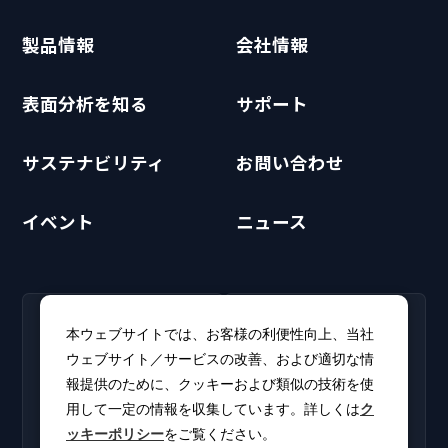
製品情報
会社情報
表面分析を知る
サポート
サステナビリティ
お問い合わせ
イベント
ニュース
RECRUIT
CLUB PHI
本ウェブサイトでは、お客様の利便性向上、当社
採用情報
CLUB PHI（会員専
ウェブサイト／サービスの改善、および適切な情
新卒・キャリア採用情報を
用）
報提供のために、クッキーおよび類似の技術を使
掲載しています。
ソフトウェアアップデート
用して一定の情報を収集しています。詳しくは
ク
やカタログをダウンロー
ッキーポリシー
をご覧ください。
ド。