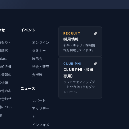
わせ
イベント
RECRUIT
採用情報
積もり・
オンライン
新卒・キャリア採用情
報を掲載しています。
料請求
セミナー
tact
展示会
CLUB PHI
AC-PHI
学会・研究
CLUB PHI（会員
人情報の
会出展
専用）
ソフトウェアアップデ
除依頼
ートやカタログをダウ
ニュース
の他のお
ンロード。
い合わせ
レポート
用につい
アップデー
ト
インフォメ