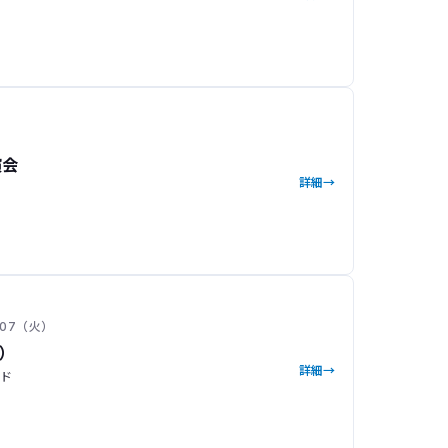
演会
詳細
– 07（火）
J）
詳細
ッド