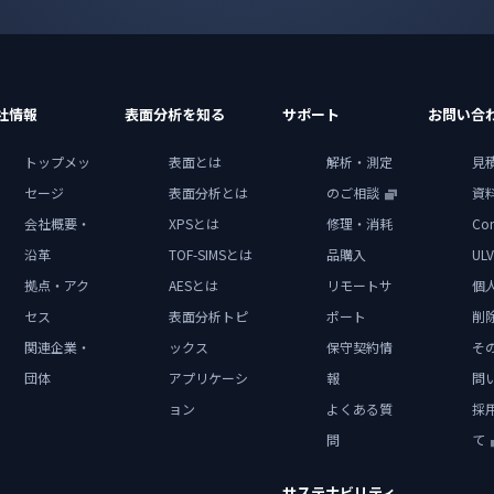
社情報
表面分析を知る
サポート
お問い合
トップメッ
表面とは
解析・測定
見
セージ
表面分析とは
のご相談
資
会社概要・
XPSとは
修理・消耗
Con
沿革
TOF-SIMSとは
品購入
ULV
拠点・アク
AESとは
リモートサ
個
セス
表面分析トピ
ポート
削
関連企業・
ックス
保守契約情
そ
団体
アプリケーシ
報
問
ョン
よくある質
採
問
て
サステナビリティ