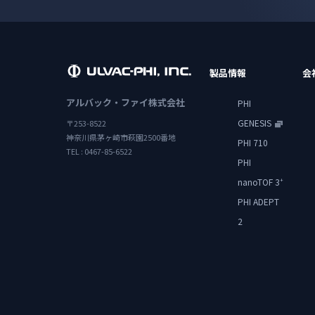
製品情報
会
アルバック・ファイ株式会社
PHI
GENESIS
〒253-8522
神奈川県茅ヶ崎市萩園2500番地
PHI 710
TEL : 0467-85-6522
PHI
nanoTOF 3
+
PHI ADEPT
2