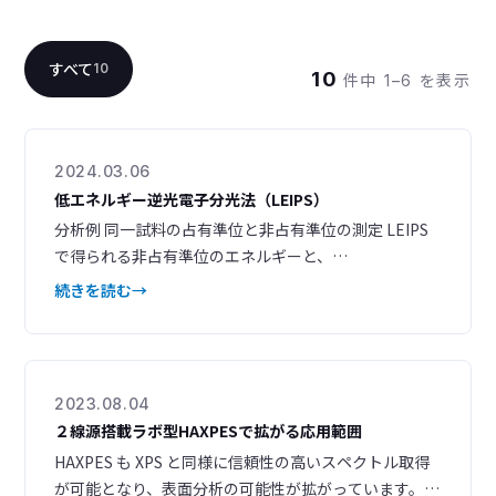
すべて
10
10
件中 1–6 を表示
2024.03.06
低エネルギー逆光電子分光法（LEIPS）
分析例 同一試料の占有準位と非占有準位の測定 LEIPS
で得られる非占有準位のエネルギーと、
UPS（Ultraviolet Photoelectron Spectroscopy）で
続きを読む
得られる占有準位のエネルギーから、バンドの全体像
がわかります。LEIPS と UPS を相補的に組み合わせる
ことで、半導体試料の電子と空孔の両方の準位を知るこ
とができます。 また、LEIPS の最低空
2023.08.04
２線源搭載ラボ型HAXPESで拡がる応用範囲
HAXPES も XPS と同様に信頼性の高いスペクトル取得
が可能となり、表面分析の可能性が拡がっています。検