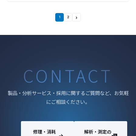
ンソール PHI Quantes は、分光器や試料搬送系、各種
励起源をひとつのチャンバーに組み込み、さらに制御
電源もひとつのコンソールにま
›
1
2
CONTACT
製品・分析サービス・採用に関するご質問など、お気軽
にご相談ください。
修理・消耗
解析・測定の