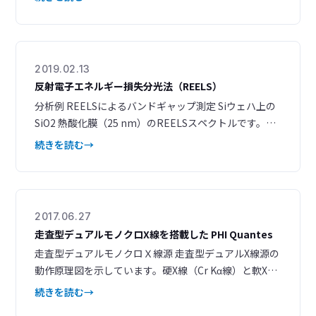
を抽出し、組成の定性や定量が容易に行える 異なる領
域から抽出されたワイドスペクトルを基準として、LLS
処理によるサーベイイメージの再構築ができる ワイド
スペクトルで定性された元素のイメージングを測定後
2019.02.13
に再構築ができ
反射電子エネルギー損失分光法（REELS）
分析例 REELSによるバンドギャップ測定 Siウェハ上の
SiO2 熱酸化膜（25 nm）のREELSスペクトルです。入
射電子より 8.8 eV低いエネルギーからピークが立ち上が
続きを読む
っており、SiO2 膜のバンドギャップ (*1) を知ることが
できます。 図1. SiO2 の REELSスペクトル（入射電子：
1.5 keV） REELSによる有機フィルム中の水素含有量
2017.06.27
走査型デュアルモノクロX線を搭載した PHI Quantes
走査型デュアルモノクロＸ線源 走査型デュアルX線源の
動作原理図を示しています。硬X線（Cr Kα線）と軟X線
（Al Kα線）は、ソフトウェア上で短時間のうちに切り
続きを読む
替えることが可能です。 ２線源によるSXI シンプルなコ