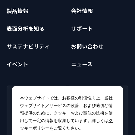
製品情報
会社情報
表面分析を知る
サポート
サステナビリティ
お問い合わせ
イベント
ニュース
RECRUIT
CLUB PHI
本ウェブサイトでは、お客様の利便性向上、当社
採用情報
CLUB PHI（会員専
ウェブサイト／サービスの改善、および適切な情
新卒・キャリア採用情報を
用）
報提供のために、クッキーおよび類似の技術を使
掲載しています。
ソフトウェアアップデート
用して一定の情報を収集しています。詳しくは
ク
やカタログをダウンロー
ッキーポリシー
をご覧ください。
ド。