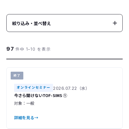
絞り込み・並べ替え
カテゴリー
CATEGORY
97
件中 1–10 を表示
すべて
オンラインセミナー
100
22
展示会
学会・研究会出展
13
32
終了
技術講演会
ユーザーズミーティング
18
7
オンラインセミナー
2026.07.22（水）
イベントレポート
8
今さら聞けないTOF-SIMS ①
装置・分析手法
TECHNIQUE
対象：一般
開催状況
STATUS
詳細を見る