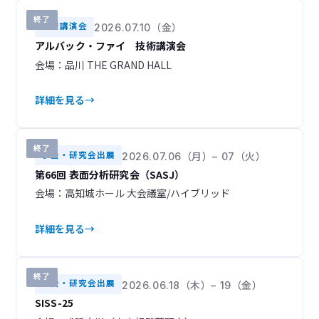
開催・展示予定
開催中
3
0
終了
技術講演会
2026.07.10（金）
終了
97
アルバック・ファイ 技術講演会
会場：品川 THE GRAND HALL
年別
YEAR
詳細を見る
2026
2025
16
28
2024
2023
14
11
終了
学会・研究会出展
2026.07.06（月）– 07（火）
2022
2021
第66回 表面分析研究会（SASJ）
14
7
会場：高知城ホール 大会議室/ハイブリッド
2014
1
詳細を見る
終了
学会・研究会出展
2026.06.18（木）– 19（金）
SISS-25