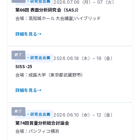
学会・研究会出展
2026.07.06（月）– 07（火）
開催・展示予定
開催中
3
0
第66回 表面分析研究会（SASJ）
会場：高知城ホール 大会議室/ハイブリッド
終了
97
年別
YEAR
詳細を見る
2026
2025
16
28
終了
学会・研究会出展
2026.06.18（木）– 19（金）
2024
2023
14
11
SISS-25
会場：成蹊大学（東京都武蔵野市）
2022
2021
14
7
詳細を見る
2014
1
終了
学会・研究会出展
2026.06.10（水）– 12（金）
第74回質量分析総合討論会
会場：パシフィコ横浜