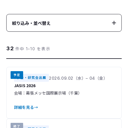
絞り込み・並べ替え
カテゴリー
CATEGORY
32
件中 1–10 を表示
すべて
オンラインセミナー
100
22
展示会
学会・研究会出展
13
32
予定
技術講演会
ユーザーズミーティング
学会・研究会出展
2026.09.02（水）– 04（金）
18
7
JASIS 2026
イベントレポート
8
会場：幕張メッセ国際展示場（千葉）
装置・分析手法
TECHNIQUE
詳細を見る
開催状況
STATUS
終了