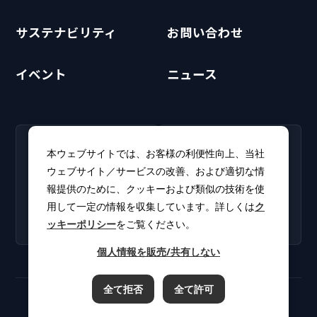
サステナビリティ
お問い合わせ
イベント
ニュース
RECRUIT
CLUB PHI
本ウェブサイトでは、お客様の利便性向上、当社
採用情報
CLUB PHI（会員専
ウェブサイト／サービスの改善、および適切な情
新卒・キャリア採用情報を
用）
報提供のために、クッキーおよび類似の技術を使
掲載しています。
ソフトウェアアップデート
用して一定の情報を収集しています。詳しくは
ク
やカタログをダウンロー
ッキーポリシー
をご覧ください。
ド。
個人情報を販売/共有しない
全て拒否
全て許可
ご利用規約
プライバシーポリシー
クッキーポリシー