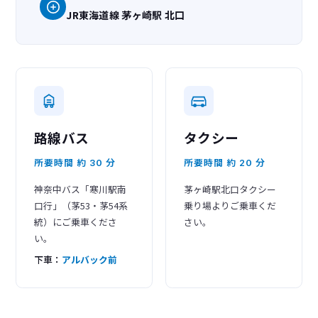
JR東海道線 茅ヶ崎駅 北口
路線バス
タクシー
所要時間 約 30 分
所要時間 約 20 分
神奈中バス「寒川駅南
茅ヶ崎駅北口タクシー
口行」（茅53・茅54系
乗り場よりご乗車くだ
統）にご乗車くださ
さい。
い。
下車：
アルバック前