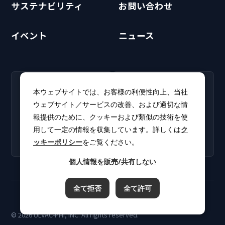
サステナビリティ
お問い合わせ
イベント
ニュース
RECRUIT
CLUB PHI
本ウェブサイトでは、お客様の利便性向上、当社
採用情報
CLUB PHI（会員専
ウェブサイト／サービスの改善、および適切な情
新卒・キャリア採用情報を
用）
報提供のために、クッキーおよび類似の技術を使
掲載しています。
ソフトウェアアップデート
用して一定の情報を収集しています。詳しくは
ク
やカタログをダウンロー
ッキーポリシー
をご覧ください。
ド。
個人情報を販売/共有しない
全て拒否
全て許可
ご利用規約
プライバシーポリシー
クッキーポリシー
© 2026 ULVAC-PHI, INC. All rights reserved.