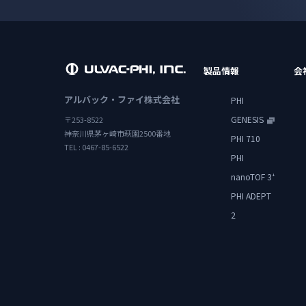
製品情報
会
アルバック・ファイ株式会社
PHI
GENESIS
〒253-8522
神奈川県茅ヶ崎市萩園2500番地
PHI 710
TEL : 0467-85-6522
PHI
nanoTOF 3
+
PHI ADEPT
2