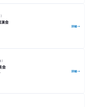
月）
講演会
詳細
（金）
表会
詳細
ー