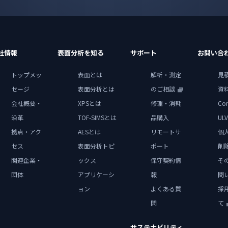
社情報
表面分析を知る
サポート
お問い合
トップメッ
表面とは
解析・測定
見
セージ
表面分析とは
のご相談
資
会社概要・
XPSとは
修理・消耗
Con
沿革
TOF-SIMSとは
品購入
ULV
拠点・アク
AESとは
リモートサ
個
セス
表面分析トピ
ポート
削
関連企業・
ックス
保守契約情
そ
団体
アプリケーシ
報
問
ョン
よくある質
採
問
て
サステナビリティ