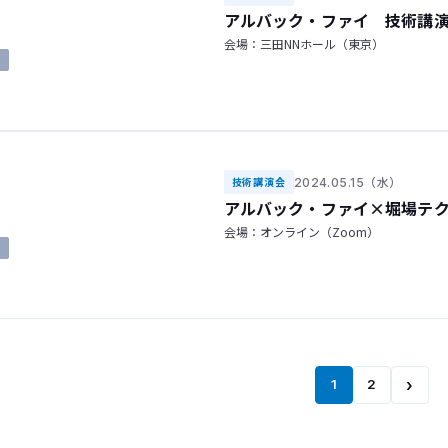
アルバック・ファイ 技術講
会場：三田NNホール（東京）
了
2024.05.15（水）
技術講演会
アルバック・ファイ×堀場テ
ップ
会場：オンライン（Zoom）
了
›
1
2