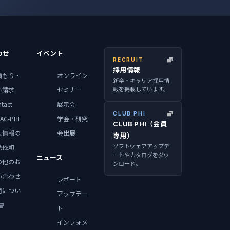
わせ
イベント
RECRUIT
採用情報
積もり・
オンライン
新卒・キャリア採用情
報を掲載しています。
料請求
セミナー
tact
展示会
CLUB PHI
AC-PHI
学会・研究
CLUB PHI（会員
人情報の
会出展
専用）
ソフトウェアアップデ
除依頼
ートやカタログをダウ
ニュース
の他のお
ンロード。
い合わせ
レポート
用につい
アップデー
ト
インフォメ