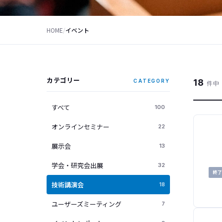
HOME
/
イベント
カテゴリー
18
CATEGORY
件中 
すべて
100
オンラインセミナー
22
展示会
13
学会・研究会出展
32
終
技術講演会
18
ユーザーズミーティング
7