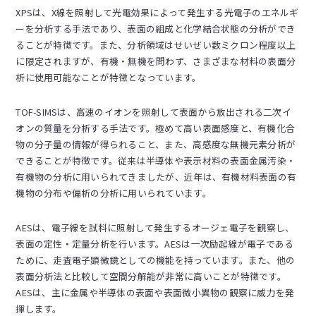
XPSは、X線を照射して光電効果によって発生する光電子のエネルギ
ーを分析する手法であり、表面の組成と化学結合状態の分析ができ
ることが特徴です。また、分析領域はせいぜい数ミクロン程度以上
に限定されますが、有機・無機を問わず、さまざまな材料の表面分
析に使用可能なことが特徴となっています。
TOF-SIMSは、高速のイオンを照射して表面から放出される二次イ
オンの質量を分析する手法です。極めて高い表面感度と、有機化合
物の分子量の情報が得られること、また、高感度な無機元素分析が
できることが特徴です。従来は半導体や表示材料の表面金属汚染・
有機物の分析に用いられてきましたが、近年は、有機材料表面の有
機物の分布や偏析の分析に用いられています。
AESは、電子線を試料に照射して発生するオージェ電子を観察し、
表面の定性・定量分析を行います。AESは一次励起線が電子である
ために、走査電子顕微鏡としての機能を持っています。また、他の
表面分析法と比較して空間分解能が非常に高いことが特徴です。
AESは、主に金属や半導体の表面や表面微小異物の観察に威力を発
揮します。