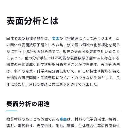
表面分析とは
固体表面の特性や機能は、
表面
の化学構造によって決まります。こ
の固体の表面数原子層という非常に浅く薄い領域の化学構造を明ら
かにする手法が表面分析法です。現在の表面分析装置を用いること
によって、他の分析手法では不可能な表面数原子層のみに存在する
物質の元素組成や化学状態を分析することができます。表面分析法
は、多くの産業・科学研究分野において、新しい特性や機能を備え
た物質の研究開発・品質管理に欠くことのできない手法として、長
年にわたり、時代の要請と共に進歩を遂げてきました。
表面分析の用途
物質材料のもっとも外側である
表面
は、材料の化学的活性、接着、
濡れ、電気特性、光学特性、耐蝕、摩擦、生体適合性等の表面特性