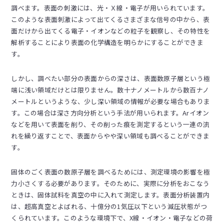
調べます。表面の刺激には、光・Ｘ線・電子が用いられています。
このような表面刺激によって出てくるさまざまな信号の中から、表
面だけから出てくる電子・イオンなどの粒子を観察し、その特性を
解析することにより表面の化学構造を明らかにすることができま
す。
しかし、調べたい部分の表面からの深さは、表面数原子層という極
端に浅い領域だけとは限りません。数十ナノメートルから数百ナノ
メートルというような、少し深い領域の情報が必要な場合もありま
す。この場合は深さ方向分析という手法が用いられます。Arイオン
などを用いて表面を削り、その削った痕を測定するという一連の流
れを繰り返すことで、表面からやや深い領域も調べることができま
す。
固体のごく表面の数原子層を調べるためには、測定環境の影響を極
力小さくする必要があります。そのために、実際に分析をおこなう
ときは、固体試料を真空の中に入れて測定します。表面分析装置内
は、超高真空とよばれる、十億分の1気圧以下という減圧状態がつ
くられています。このような環境下で、X線・イオン・電子などの荷