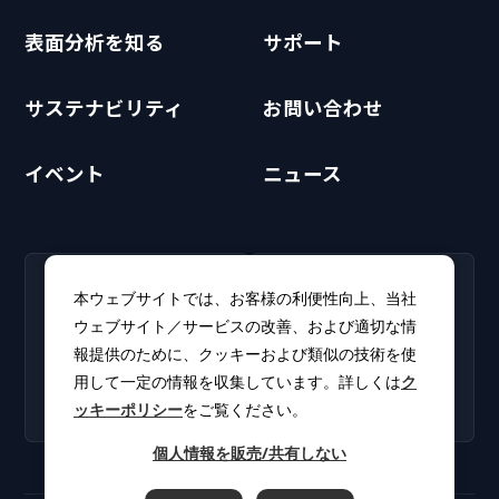
表面分析を知る
サポート
サステナビリティ
お問い合わせ
イベント
ニュース
RECRUIT
CLUB PHI
本ウェブサイトでは、お客様の利便性向上、当社
採用情報
CLUB PHI（会員専
ウェブサイト／サービスの改善、および適切な情
新卒・キャリア採用情報を
用）
報提供のために、クッキーおよび類似の技術を使
掲載しています。
ソフトウェアアップデート
用して一定の情報を収集しています。詳しくは
ク
やカタログをダウンロー
ッキーポリシー
をご覧ください。
ド。
個人情報を販売/共有しない