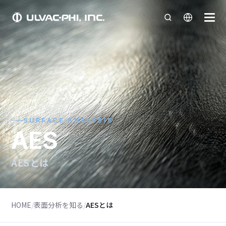
SURFACE ANALYSIS
AES
AESとは
HOME
/
表面分析を知る
/
AESとは