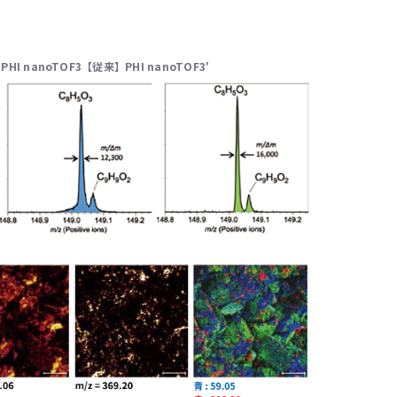
m
PHI nanoTOF3【従来】
PHI nanoTOF3′