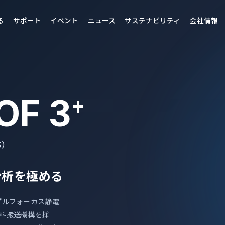
る
サポート
イベント
ニュース
サステナビリティ
会社情報
OF 3
+
S）
分析を極める
プルフォーカス静電
試料搬送機構を採