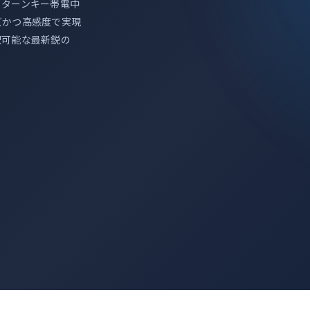
りターンキー帯電中
ズかつ高感度で実現
択可能な最新鋭の