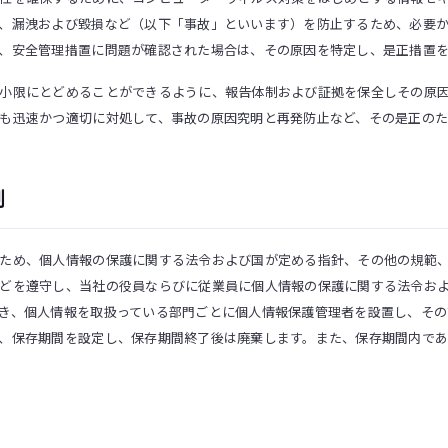
、漏洩および毀損など（以下「事故」といいます）を防止するため、必要
、安全管理措置に問題が確認された場合は、その原因を特定し、是正措置
小限にとどめることができるように、報告体制および証拠を保全しその原
も迅速かつ適切に対処して、事故の原因究明と再発防止など、その是正のた
制
ため、個人情報の保護に関する法令および国が定める指針、その他の規範
どを遵守し、当社の役員ならびに従業員に個人情報の保護に関する法令お
き、個人情報を取扱っている部門ごとに個人情報保護管理者を設置し、そ
、保存期間を設定し、保存期間終了後は廃棄します。また、保存期間内であ