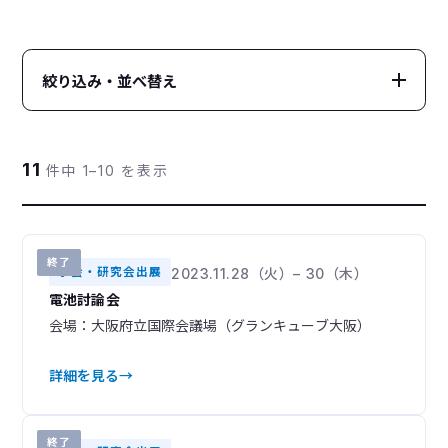
絞り込み・並べ替え
カテゴリー
CATEGORY
11
件中 1–10 を表示
すべて
オンラインセミナー
99
21
展示会
学会・研究会出展
13
32
終了
技術講演会
ユーザーズミーティング
学会・研究会出展
2023.11.28（火）– 30（木）
18
7
電池討論会
イベントレポート
8
会場：大阪府立国際会議場（グランキューブ大阪）
装置・分析手法
TECHNIQUE
詳細を見る
開催状況
STATUS
終了