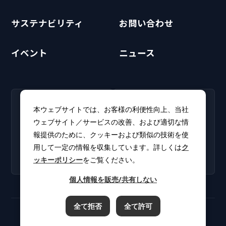
サステナビリティ
お問い合わせ
イベント
ニュース
RECRUIT
CLUB PHI
本ウェブサイトでは、お客様の利便性向上、当社
採用情報
CLUB PHI（会員専
ウェブサイト／サービスの改善、および適切な情
新卒・キャリア採用情報を
用）
報提供のために、クッキーおよび類似の技術を使
掲載しています。
ソフトウェアアップデート
用して一定の情報を収集しています。詳しくは
ク
やカタログをダウンロー
ッキーポリシー
をご覧ください。
ド。
個人情報を販売/共有しない
全て拒否
全て許可
ご利用規約
プライバシーポリシー
クッキーポリシー