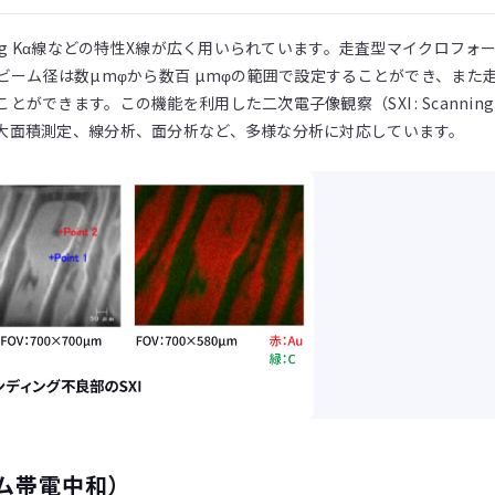
Mg Kα線などの特性X線が広く用いられています。走査型マイクロフォー
ビーム径は数µmφから数百 µmφの範囲で設定することができ、ま
できます。この機能を利用した二次電子像観察（SXI : Scanning X
大面積測定、線分析、面分析など、多様な分析に対応しています。
ム帯電中和）