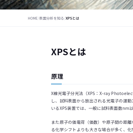
HOME
/
表面分析を知る
/
XPSとは
XPSとは
原理
X線光電子分光法（XPS：X-ray Photoelectr
し、試料表面から放出される光電子の運動エ
いるXPS装置では、一般に試料表面数nm
また原子の価電荷（価数）や原子間の距離
る化学シフトよりも大きな場合が多く、化