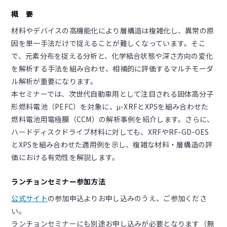
概 要
材料やデバイスの高機能化により層構造は複雑化し、異常の原
因を単一手法だけで捉えることが難しくなっています。そこ
で、元素分布を捉える分析と、化学結合状態や深さ方向の変化
を解析する手法を組み合わせ、相補的に評価するマルチモーダ
ル解析が重要になります。
本セミナーでは、次世代自動車用として注目される固体高分子
形燃料電池（PEFC）を対象に、μ-XRFとXPSを組み合わせた
燃料電池用電極膜（CCM）の解析事例を紹介します。さらに、
ハードディスクドライブ材料に対しても、XRFやRF-GD-OES
とXPSを組み合わせた適用例を示し、複雑な材料・層構造の評
価における有効性を解説します。
ランチョンセミナー参加方法
公式サイト
の参加申込よりお申し込みのうえ、ご参加くださ
い。
ランチョンセミナーにも別途お申し込みが必要となります（無