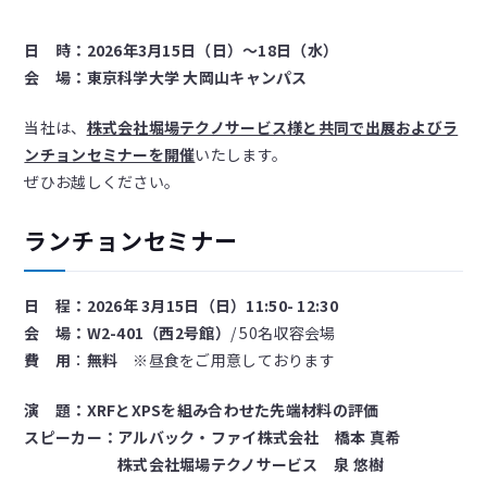
日 時：2026年3月15日（日）～18日（水）
会 場：東京科学大学 大岡山キャンパス
当社は、
株式会社堀場テクノサービス様と共同で出展およびラ
ンチョンセミナーを開催
いたします。
ぜひお越しください。
ランチョンセミナー
日 程：
2026年 3月15日（日）11:50- 12:30
会 場：
W2-401（西2号館）
/ 50名収容会場
費 用
：
無料
※昼食をご用意しております
演 題：XRFとXPSを組み合わせた先端材料の評価
スピーカー：
アルバック・ファイ株式会社 橋本 真希
株式会社堀場テクノサービス 泉 悠樹