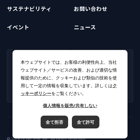
サステナビリティ
お問い合わせ
イベント
ニュース
RECRUIT
CLUB PHI
本ウェブサイトでは、お客様の利便性向上、当社
採用情報
CLUB PHI（会員専
ウェブサイト／サービスの改善、および適切な情
新卒・キャリア採用情報を
用）
報提供のために、クッキーおよび類似の技術を使
掲載しています。
ソフトウェアアップデート
用して一定の情報を収集しています。詳しくは
ク
やカタログをダウンロー
ッキーポリシー
をご覧ください。
ド。
個人情報を販売/共有しない
全て拒否
全て許可
ご利用規約
プライバシーポリシー
クッキーポリシー
© 2026 ULVAC-PHI, INC. All rights reserved.