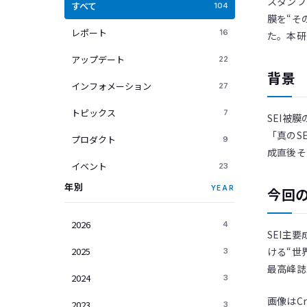
スタンフォ
すべて
104
膜を“そ
レポート
16
た。本研究
アップデート
22
背景
インフォメーション
27
トピックス
7
SEI被
「真のS
プロダクト
9
成直後そ
イベント
23
年別
YEAR
今回
2026
4
SEI主
2025
ける“世
3
最高峰
2024
3
画像はCr
2023
3