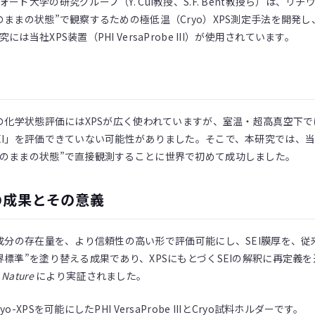
ード大学の研究グループ（Y. Cui教授、S.F. Bent教授ら）は、リチウムイオン電
のままの状態”で観察するための極低温（Cryo）XPS測定手法を開発
には当社XPS装置（PHI VersaProbe III）が使用されています。
膜の化学状態評価にはXPSが広く使われていますが、室温・超高真空下で
EI」を評価できていない可能性がありました。そこで、本研究では、当社XP
のままの状態”で直接観測することに世界で初めて成功しました。
の成果とその意義
要成分の存在量を、より信頼性の高い形で評価可能にし、SEI膜厚を、従
界標準”を塗り替える成果であり、XPSにもとづくSEIの解釈に再定義
誌
Nature
により実証されました。
yo-XPSを可能にしたPHI VersaProbe IIIとCryo試料ホルダーです。