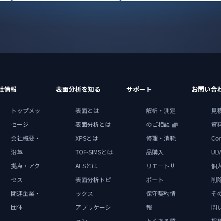
社情報
表面分析を知る
サポート
お問い合
トップメッ
表面とは
解析・測定
見
セージ
表面分析とは
のご相談
資
会社概要・
XPSとは
修理・消耗
Con
沿革
TOF-SIMSとは
品購入
ULV
拠点・アク
AESとは
リモートサ
個
セス
表面分析トピ
ポート
削
関連企業・
ックス
保守契約情
そ
団体
アプリケーシ
報
問
ョン
よくある質
採