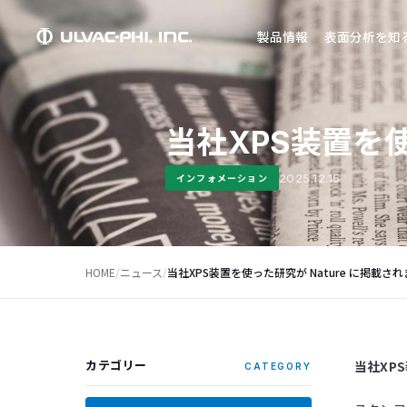
製品情報
表面分析を知
当社XPS装置を使
2025.12.15
インフォメーション
HOME
/
ニュース
/
当社XPS装置を使った研究が Nature に掲載さ
当社XP
カテゴリー
CATEGORY