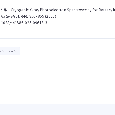
Cryogenic X-ray Photoelectron Spectroscopy for Battery In
：
Nature
Vol. 646
, 850–855 (2025)
.1038/s41586-025-09618-3
ォメーション