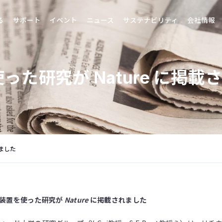
る
サポート
イベント
ニュース
サステナビリティ
会社情報
った研究が Nature に掲載
れました
S装置を使った研究が
Nature
に掲載されました