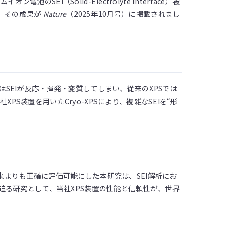
池のSEI（Solid-Electrolyte Interface）被
し、その成果が
Nature
（2025年10月号）に掲載されまし
はSEIが反応・揮発・変質してしまい、従来のXPSでは
S装置を用いたCryo-XPSにより、複雑なSEIを“形
来よりも正確に評価可能にした本研究は、SEI解析にお
を迫る研究として、当社XPS装置の性能と信頼性が、世界