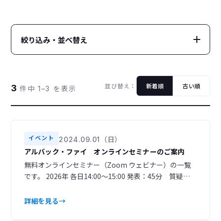
絞り込み・並べ替え
カテゴリー
CATEGORY
並び替え：
新着順
古い順
3
件中 1–3 を表示
すべて
レポート
104
16
アップデート
インフォメーション
22
27
トピックス
プロダクト
7
9
イベント
2024.09.01（日）
アルバック・ファイ オンラインセミナーのご案内
イベント
23
無料オンラインセミナー（Zoom ウェビナー）の一覧
年別
です。 2026年 各日14:00～15:00 発表：45分 質疑応
YEAR
答：15分 計60分のセミナーを予定しております。 日
程タイトル言語対象参加登録開始日7/22（水）今さら
詳細を見る
2026
2025
4
3
聞けないTOF-SIMS ①日本語一般7/8（水）第1回