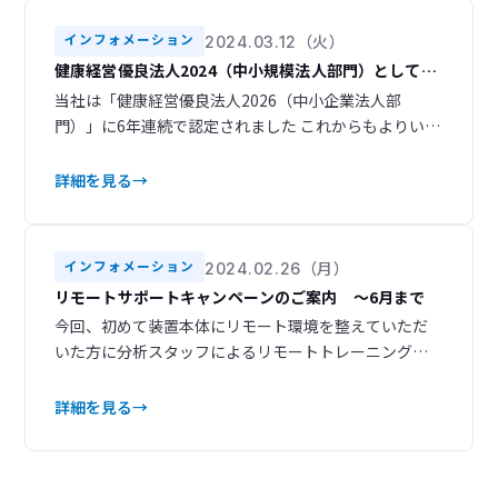
TOF-SIMSで何がわかるのかTOF-SIMSは表面に存在す
2024
2023
3
3
る元素や分子の情報を高感度に分
インフォメーション
2024.03.12（火）
2022
2021
4
5
健康経営優良法人2024（中小規模法人部門）として認
定されました
当社は「健康経営優良法人2026（中小企業法人部
2020
2019
11
9
門）」に6年連続で認定されました これからもよりいっ
そう従業員一人ひとりが心身ともに健康でいきいきと
2018
2017
9
13
働くことができる職場環境の構築に取り組んでまいり
詳細を見る
ます。
2016
2015
17
23
インフォメーション
2024.02.26（月）
リモートサポートキャンペーンのご案内 ～6月まで
今回、初めて装置本体にリモート環境を整えていただ
いた方に分析スタッフによるリモートトレーニング（3
時間）をサービスします！ カスタマーサービス部で
は、リモート接続による『リモートサポート』に対応
詳細を見る
しています。『リモートサポート』のメリット サービ
スエンジニアが直接装置の状態を確認することで
→ お客様ご自身による検査手順の確認や検査が不要