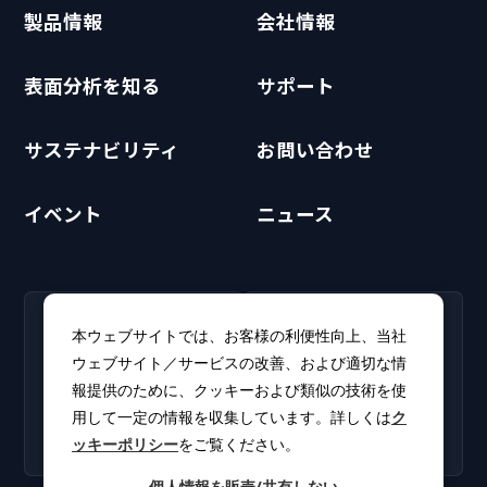
製品情報
会社情報
表面分析を知る
サポート
サステナビリティ
お問い合わせ
イベント
ニュース
RECRUIT
CLUB PHI
本ウェブサイトでは、お客様の利便性向上、当社
採用情報
CLUB PHI（会員専
ウェブサイト／サービスの改善、および適切な情
新卒・キャリア採用情報を
用）
報提供のために、クッキーおよび類似の技術を使
掲載しています。
ソフトウェアアップデート
用して一定の情報を収集しています。詳しくは
ク
やカタログをダウンロー
ッキーポリシー
をご覧ください。
ド。
個人情報を販売/共有しない