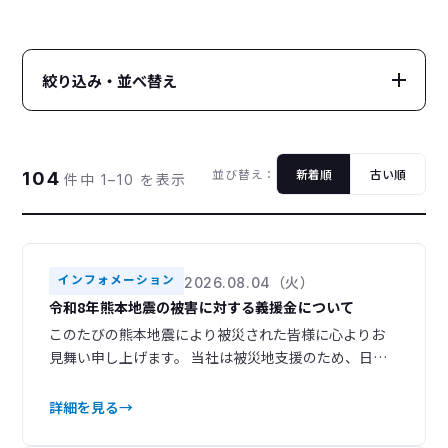
絞り込み・並べ替え
カテゴリー
CATEGORY
並び替え：
新着順
古い順
104
件中 1–10 を表示
すべて
レポート
104
16
アップデート
インフォメーション
22
27
トピックス
プロダクト
7
9
インフォメーション
2026.08.04（火）
令和8年熊本地震の被害に対する義援金について
イベント
23
このたびの熊本地震により被災された皆様に心よりお
年別
見舞い申し上げます。 当社は被災地支援のため、日本
YEAR
赤十字社を通じて義援金を寄付いたしました。 被災地
域の一日も早い復旧・復興をお祈り申し上げます。
詳細を見る
2026
2025
4
3