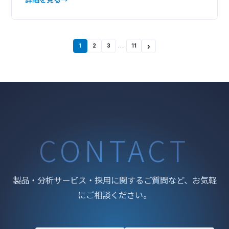
しています。『リモートサポート』のメリット サービ
スエンジニアが直接装置の状態を確認することで
→ お客様ご自身による検査手順の確認や検査が不要
に → 早く確実な状態把握が可能 →
›
1
2
3
…
11
CONTACT
製品・分析サービス・採用に関するご質問など、お気軽
にご相談ください。