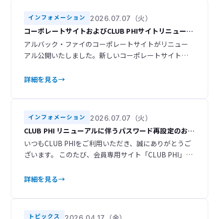
2024
2023
3
3
インフォメーション
2026.07.07（火）
2022
2021
4
5
コーポレートサイトおよびCLUB PHIサイトリニューア
ルのお知らせ
アルバック・ファイのコーポレートサイトがリニュー
2020
2019
11
9
アル公開いたしました。新しいコーポレートサイトで
は、スマートフォンやタブレットからも快適にご利用
2018
2017
9
13
いただけるレスポンシブデザインを採用し、より見や
詳細を見る
すく、使いやすいサイトへと生まれ変わりました。ま
2016
2015
17
23
た、ナビゲーション構成を見直し、目的の情報へスム
ーズにアクセスできるよう改善いたしました。さら
インフォメーション
2026.07.07（火）
に、デザインも一新し、お客様のニーズに合わせた情
CLUB PHI リニューアルに伴うパスワード再設定のお願
報をより分かりやす
い
いつもCLUB PHIをご利用いただき、誠にありがとうご
ざいます。 このたび、会員専用サイト「CLUB PHI」を
リニューアルいたしました。 ▶ 新サイトURL
https://club-phi.ulvac-phi.com/log-in/ ご登録いただ
詳細を見る
いている情報はすべて新サイトへ引き継がれておりま
すので、あらためての会員登録は必要ございません。
ただし、セキュリティの都合
トピックス
2026.04.17（金）