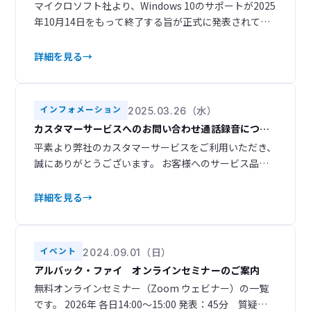
償サービスのご提案
マイクロソフト社より、Windows 10のサポートが2025
年10月14日をもって終了する旨が正式に発表されてい
ます。これに伴い、サポート終了後はセキュリティ更新
プログラム等の提供が受けられなくなるため、サイバ
詳細を見る
ーセキュリティ上のリスクが高まることが懸念されて
います。当社では、ご使用中の当社製品におけるOSア
ップグレード対応の有償サービスをご用意し、安全か
インフォメーション
2025.03.26（水）
つ安定した運用を継続いただけるよう支援いた
カスタマーサービスへのお問い合わせ通話録音につい
てのご案内
平素より弊社のカスタマーサービスをご利用いただき、
誠にありがとうございます。 お客様へのサービス品質
の向上を目的として、弊社のコールセンターでは通話を
録音させていただくことになりました。 録音された通
詳細を見る
話内容は、以下の目的で利用させていただきます。 電
話応対の改善: お客様への応対をより良いものにするた
めの研修や改善に活用します。 お問い合わせ内容の確
イベント
2024.09.01（日）
認: お客様からのご要
アルバック・ファイ オンラインセミナーのご案内
無料オンラインセミナー（Zoom ウェビナー）の一覧
です。 2026年 各日14:00～15:00 発表：45分 質疑応