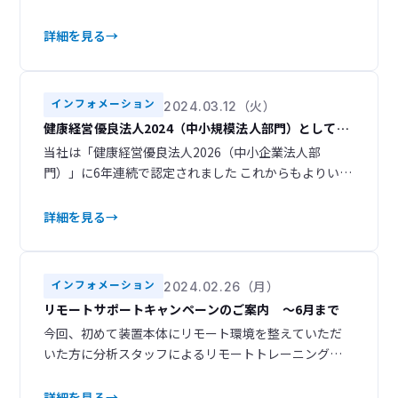
答：15分 計60分のセミナーを予定しております。 日
程タイトル言語対象参加登録開始日7/22（水）今さら
詳細を見る
聞けないTOF-SIMS ①日本語一般7/8（水）第1回
TOF-SIMSで何がわかるのかTOF-SIMSは表面に存在す
る元素や分子の情報を高感度に分
インフォメーション
2024.03.12（火）
健康経営優良法人2024（中小規模法人部門）として認
定されました
当社は「健康経営優良法人2026（中小企業法人部
門）」に6年連続で認定されました これからもよりいっ
そう従業員一人ひとりが心身ともに健康でいきいきと
働くことができる職場環境の構築に取り組んでまいり
詳細を見る
ます。
インフォメーション
2024.02.26（月）
リモートサポートキャンペーンのご案内 ～6月まで
今回、初めて装置本体にリモート環境を整えていただ
いた方に分析スタッフによるリモートトレーニング（3
時間）をサービスします！ カスタマーサービス部で
は、リモート接続による『リモートサポート』に対応
詳細を見る