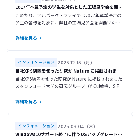
2027年卒業予定の学生を対象とした工場見学会を開催
します!
このたび、アルバック・ファイでは2027年卒業予定の
学生の皆様を対象に、弊社の工場見学会を開催いたし
ます。当日は、実際の分析室や製造現場を見学しなが
ら、当社の最先端分析装置がどのように生み出されて
詳細を見る
いるのかを、現場の雰囲気とともに体感いただける内
容となっております。 詳しくはこちら
インフォメーション
2025.12.15（月）
当社XPS装置を使った研究が Nature に掲載されまし
た
当社XPS装置を使った研究が Nature に掲載されました
スタンフォード大学の研究グループ（Y. Cui教授、S.F.
Bent教授ら）は、リチウムイオン電池のSEI（Solid-
Electrolyte Interface）被膜を“そのままの状態”で観察
詳細を見る
するための極低温（Cryo）XPS測定手法を開発し、そ
の成果が Nature（2025年10月号）に掲載さ
インフォメーション
2025.09.04（木）
Windows10サポート終了に伴うOSアップグレード有