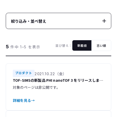
絞り込み・並べ替え
カテゴリー
CATEGORY
並び替え：
新着順
古い順
5
件中 1–5 を表示
すべて
レポート
104
16
アップデート
インフォメーション
22
27
トピックス
プロダクト
7
9
プロダクト
2021.10.22（金）
TOF-SIMSの新製品 PHI nanoTOF 3 をリリースしまし
イベント
23
た
対象のページは非公開です。
年別
YEAR
詳細を見る
2026
2025
4
3