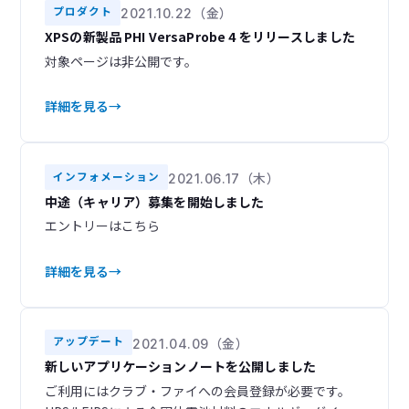
2024
2023
3
3
プロダクト
2021.10.22（金）
XPSの新製品 PHI VersaProbe 4 をリリースしました
2022
2021
4
5
対象ページは非公開です。
2020
2019
11
9
詳細を見る
2018
2017
9
13
2016
2015
インフォメーション
2021.06.17（木）
17
23
中途（キャリア）募集を開始しました
エントリーはこちら
詳細を見る
アップデート
2021.04.09（金）
新しいアプリケーションノートを公開しました
ご利用にはクラブ・ファイへの会員登録が必要です。