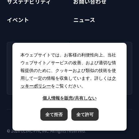
サステナビリティ
お問い合わせ
イベント
ニュース
RECRUIT
CLUB PHI
本ウェブサイトでは、お客様の利便性向上、当社
採用情報
CLUB PHI（会員専
ウェブサイト／サービスの改善、および適切な情
新卒・キャリア採用情報を
用）
報提供のために、クッキーおよび類似の技術を使
掲載しています。
ソフトウェアアップデート
用して一定の情報を収集しています。詳しくは
ク
やカタログをダウンロー
ッキーポリシー
をご覧ください。
ド。
個人情報を販売/共有しない
全て拒否
全て許可
ご利用規約
プライバシーポリシー
クッキーポリシー
© 2026 ULVAC-PHI, INC. All rights reserved.