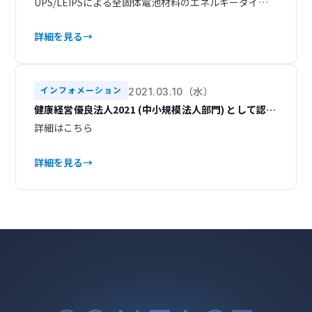
UPS/LEIPSによる全固体電池材料のエネルギーダイア
グラム評価 UPS/LEIPSによるペロブスカイト太陽電池
材料のエネルギーダイアグラム評価 クラスターサイズ
詳細を見る
可変Ar-GCIBによる有機/無機多層膜のデプスプロファ
イリング アプリケーション ダウンロード
インフォメーション
2021.03.10（水）
健康経営優良法人2021 (中小規模法人部門) として認定
されました。
詳細はこちら
詳細を見る