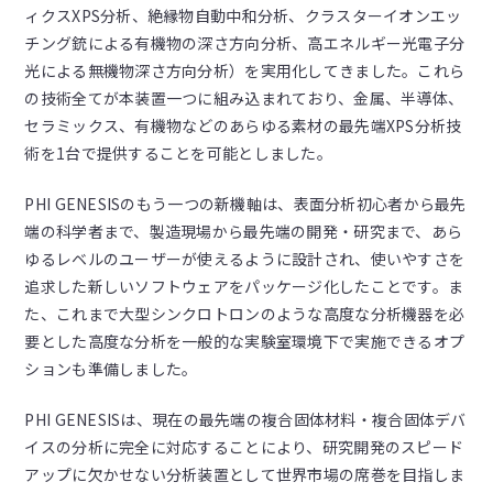
ィクスXPS分析、絶縁物自動中和分析、クラスターイオンエッ
チング銃による有機物の深さ方向分析、高エネルギー光電子分
光による無機物深さ方向分析）を実用化してきました。これら
の技術全てが本装置一つに組み込まれており、金属、半導体、
セラミックス、有機物などのあらゆる素材の最先端XPS分析技
術を1台で提供することを可能としました。
PHI GENESISのもう一つの新機軸は、表面分析初心者から最先
端の科学者まで、製造現場から最先端の開発・研究まで、あら
ゆるレベルのユーザーが使えるように設計され、使いやすさを
追求した新しいソフトウェアをパッケージ化したことです。ま
た、これまで大型シンクロトロンのような高度な分析機器を必
要とした高度な分析を一般的な実験室環境下で実施できるオプ
ションも準備しました。
PHI GENESISは、現在の最先端の複合固体材料・複合固体デバ
イスの分析に完全に対応することにより、研究開発のスピード
アップに欠かせない分析装置として世界市場の席巻を目指しま