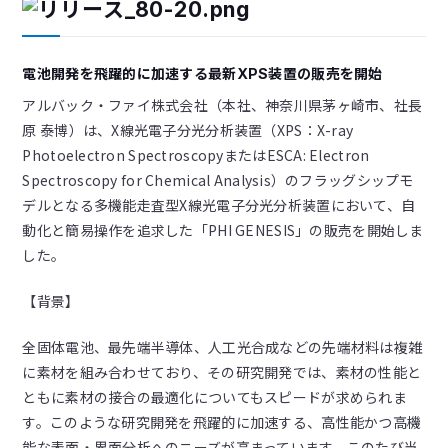
電池開発を飛躍的に加速する最新XPS装置の販売を開始
アルバック・ファイ株式会社（本社、神奈川県茅ヶ崎市、社長
原 泰博）は、X線光電子分光分析装置（XPS：X-ray
Photoelectron SpectroscopyまたはESCA: Electron
Spectroscopy for Chemical Analysis）のフラッグシップモ
デルとなる多機能走査型X線光電子分光分析装置において、自
動化と簡易操作を追求した「PHI GENESIS」の販売を開始しま
した。
【背景】
全固体電池、最先端半導体、人工光合成などの先端材料は複雑
に素材を組み合わせており、その研究開発では、素材の性能と
ともに素材の接合の最適化についてもスピードが求められま
す。このような研究開発を飛躍的に加速する、高性能かつ高機
能な表面・界面分析へのニーズが高まっています。このたび当