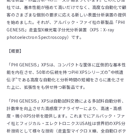
社では、基本性能が極めて高いだけでなく、高度な自動化で顧
客のさまざまな個別の要求に応える新しい表面分析装置の提供
を始めました。それが、アルバック・ファイ社の新製品「PHI
GENESIS」走査型X線光電子分光分析装置（XPS：X-ray
photoelectron Spectroscopy）です。
【概要】
「PHI GENESIS」XPSは、コンパクトな筐体に圧倒的な基本性
能を内在させ、50年の伝統を持つPHI XPSシリーズの”中核遺
伝子”である高度な自動化と分析時間の短縮をさらに進化させ
た上に、拡張性をも併せ持つ新製品です。
「PHI GENESIS」XPSは自動試料交換による多試料自動分析、
計数率を向上させた高感度アナライザーにより、高速・高感
度・微小XPS分析を提供します。これまでにアルバック・ファ
イ社とフィジカル・エレクトロニクスUSA社は世界初のXPS分
析技術として様々な技術（走査型マイクロＸ線、全自動ロボテ