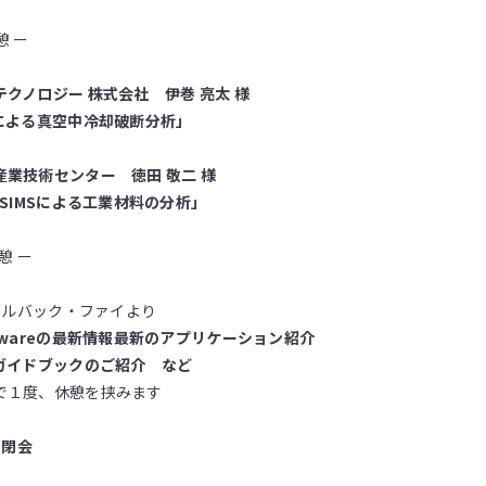
憩 ー
テクノロジー 株式会社 伊巻 亮太 様
Sによる真空中冷却破断分析」
産業技術センター 徳田 敬二 様
-SIMSによる工業材料の分析」
憩 ー
アルバック・ファイより
ftwareの最新情報最新のアプリケーション紹介
Sガイドブックのご紹介 など
で１度、休憩を挟みます
 閉会