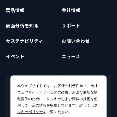
製品情報
会社情報
表面分析を知る
サポート
サステナビリティ
お問い合わせ
イベント
ニュース
RECRUIT
CLUB PHI
本ウェブサイトでは、お客様の利便性向上、当社
採用情報
CLUB PHI（会員専
ウェブサイト／サービスの改善、および適切な情
新卒・キャリア採用情報を
用）
報提供のために、クッキーおよび類似の技術を使
掲載しています。
ソフトウェアアップデート
用して一定の情報を収集しています。詳しくは
ク
やカタログをダウンロー
ッキーポリシー
をご覧ください。
ド。