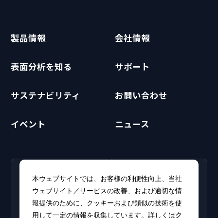
製品情報
会社情報
表面分析を知る
サポート
サステナビリティ
お問い合わせ
イベント
ニュース
RECRUIT
CLUB PHI
本ウェブサイトでは、お客様の利便性向上、当社
採用情報
CLUB PHI（会員専
ウェブサイト／サービスの改善、および適切な情
新卒・キャリア採用情報を
用）
報提供のために、クッキーおよび類似の技術を使
掲載しています。
ソフトウェアアップデート
用して一定の情報を収集しています。詳しくは
ク
やカタログをダウンロー