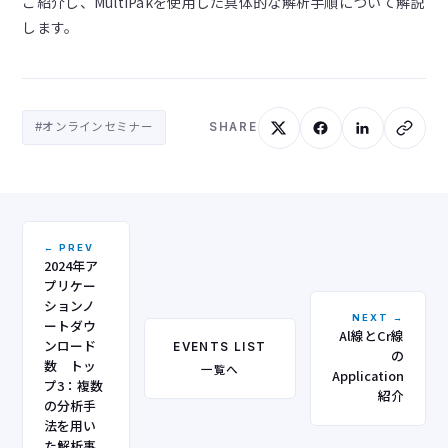
ご紹介し、MultiPakを使用した具体的な解析手順について解説
します。
#オンラインセミナー
SHARE
← PREV
2024年ア
プリケー
ションノ
NEXT →
ートダウ
Al線とCr線
ンロード
EVENTS LIST
の
数 トッ
一覧へ
Application
プ3：複数
紹介
の分析手
法を用い
た解析事