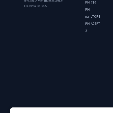
神奈川県茅ヶ崎市萩園2500番地
PHI 710
TEL : 0467-85-6522
PHI
nanoTOF 3
+
PHI ADEPT
2