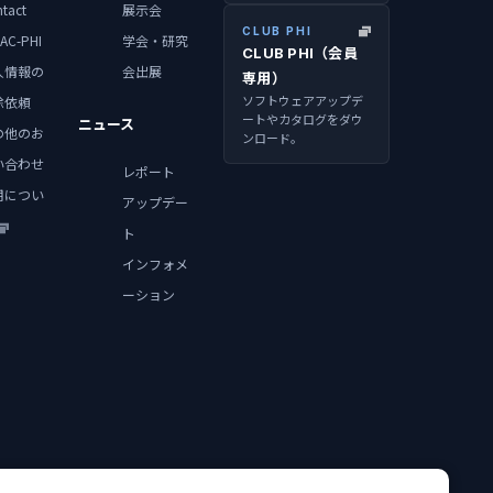
tact
展示会
CLUB PHI
AC-PHI
学会・研究
CLUB PHI（会員
人情報の
会出展
専用）
ソフトウェアアップデ
除依頼
ートやカタログをダウ
ニュース
の他のお
ンロード。
い合わせ
レポート
用につい
アップデー
ト
インフォメ
ーション