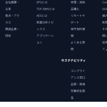
会社概要・
XPSとは
修理・消耗
Con
沿革
TOF-SIMSとは
品購入
ULV
拠点・アク
AESとは
リモートサ
個
セス
表面分析トピ
ポート
削
関連企業・
ックス
保守契約情
そ
団体
アプリケーシ
報
問
ョン
よくある質
採
問
て
サステナビリティ
コンプライ
アンス窓口
品質・環境
労働安全衛
生
健康宣言