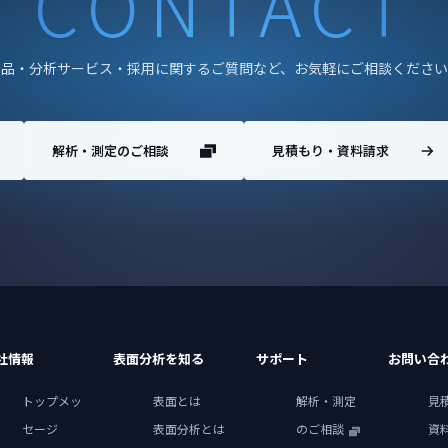
CONTACT
製品・分析サービス・採用に関するご質問など、お気軽にご相談ください
解析・測定のご相談
見積もり・資料請求
社情報
表面分析を知る
サポート
お問い合
トップメッ
表面とは
解析・測定
見
セージ
表面分析とは
のご相談
資