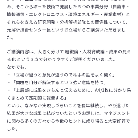
み、そこから培った技術で発展した５つの事業分野（自動車・
情報通信・エレクトロニクス・環境エネルギー・産業素材）と
それらを支える研究開発・分析解析部隊との関係性について、
元解析技術センター長というお立場からご講演いただきまし
た。
ご講演内容は、大きく分けて 組織論・人材育成論・成果の見え
る化 という３点で分かりやすくご説明くださいました。
なかでも、
・「立場が違うと意見が違うので相手の話をよく聞く」
・「問題を自分が解決するという強い意識を持つ」
・「上層部に成果をきちんと伝えるために、A4/1枚に分かり易
くまとめて定期的に報告する」
という、なかなか実現しづらいことを長年継続し、やり遂げた
結果が大きな成果に結びついたというお話しは、マネジメント
に関わる多くの方々から今後のヒントに成り得ると大変好評で
した。