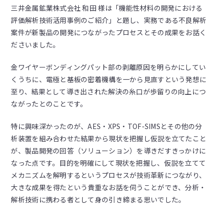
三井金属鉱業株式会社 和田 様は「機能性材料の開発における
評価解析技術活用事例のご紹介」と題し、実務である不良解析
案件が新製品の開発につながったプロセスとその成果をお話く
ださいました。
金ワイヤーボンディングパット部の剥離原因を明らかにしてい
くうちに、電極と基板の密着機構を一から見直すという発想に
至り、結果として導き出された解決の糸口が歩留りの向上につ
ながったとのことです。
特に興味深かったのが、AES・XPS・TOF-SIMSとその他の分
析装置を組み合わせた結果から現状を把握し仮説を立てたこと
が、製品開発の回答（ソリューション）を導きだすきっかけに
なった点です。目的を明確にして現状を把握し、仮説を立てて
メカニズムを解明するというプロセスが技術革新につながり、
大きな成果を得たという貴重なお話を伺うことができ、分析・
解析技術に携わる者として身の引き締まる思いでした。