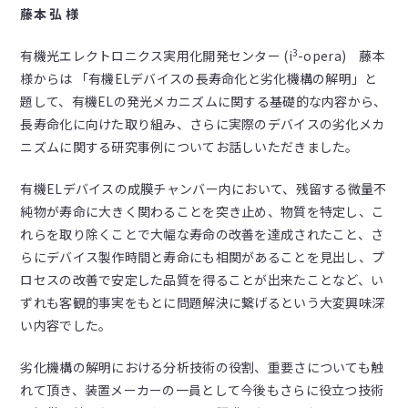
藤本 弘 様
3
有機光エレクトロニクス実用化開発センター (i
-opera) 藤本
様からは 「有機ELデバイスの長寿命化と劣化機構の解明」と
題して、有機ELの発光メカニズムに関する基礎的な内容から、
長寿命化に向けた取り組み、さらに実際のデバイスの劣化メカ
ニズムに関する研究事例についてお話しいただきました。
有機ELデバイスの成膜チャンバー内において、残留する微量不
純物が寿命に大きく関わることを突き止め、物質を特定し、こ
れらを取り除くことで大幅な寿命の改善を達成されたこと、さ
らにデバイス製作時間と寿命にも相関があることを見出し、プ
ロセスの改善で安定した品質を得ることが出来たことなど、い
ずれも客観的事実をもとに問題解決に繋げるという大変興味深
い内容でした。
劣化機構の解明における分析技術の役割、重要さについても触
れて頂き、装置メーカーの一員として今後もさらに役立つ技術