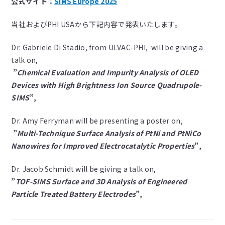
公式サイト：
SIMS Europe 2025
当社およびPHI USAから下記内容で発表いたします。
Dr. Gabriele Di Stadio, from ULVAC-PHI, will be giving a
talk on,
”
Chemical Evaluation and Impurity Analysis of OLED
Devices with High Brightness Ion Source Quadrupole-
SIMS
”,
Dr. Amy Ferryman will be presenting a poster on,
”
Multi-Technique Surface Analysis of PtNi and PtNiCo
Nanowires for Improved Electrocatalytic Properties
”,
Dr. Jacob Schmidt will be giving a talk on,
”
TOF-SIMS Surface and 3D Analysis of Engineered
Particle Treated Battery Electrodes
”,