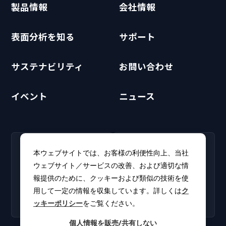
製品情報
会社情報
表面分析を知る
サポート
サステナビリティ
お問い合わせ
イベント
ニュース
RECRUIT
CLUB PHI
本ウェブサイトでは、お客様の利便性向上、当社
採用情報
CLUB PHI（会員専
ウェブサイト／サービスの改善、および適切な情
新卒・キャリア採用情報を
用）
報提供のために、クッキーおよび類似の技術を使
掲載しています。
ソフトウェアアップデート
用して一定の情報を収集しています。詳しくは
ク
やカタログをダウンロー
ッキーポリシー
をご覧ください。
ド。
個人情報を販売/共有しない