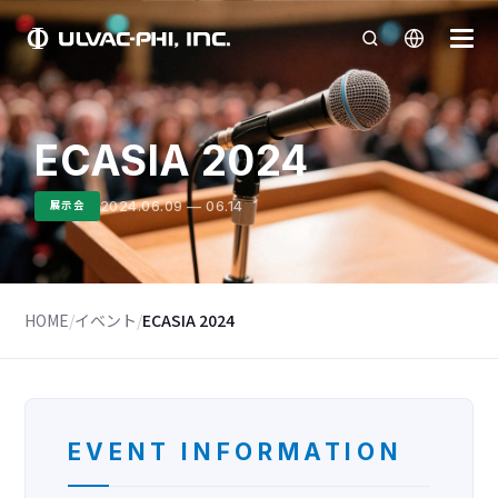
ECASIA 2024
2024.06.09 — 06.14
展示会
HOME
/
イベント
/
ECASIA 2024
EVENT INFORMATION