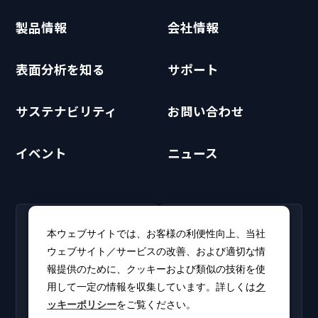
製品情報
会社情報
表面分析を知る
サポート
サステナビリティ
お問い合わせ
イベント
ニュース
RECRUIT
CLUB PHI
本ウェブサイトでは、お客様の利便性向上、当社
採用情報
CLUB PHI（会員専
ウェブサイト／サービスの改善、および適切な情
新卒・キャリア採用情報を
用）
報提供のために、クッキーおよび類似の技術を使
掲載しています。
ソフトウェアアップデート
用して一定の情報を収集しています。詳しくは
ク
やカタログをダウンロー
ッキーポリシー
をご覧ください。
ド。