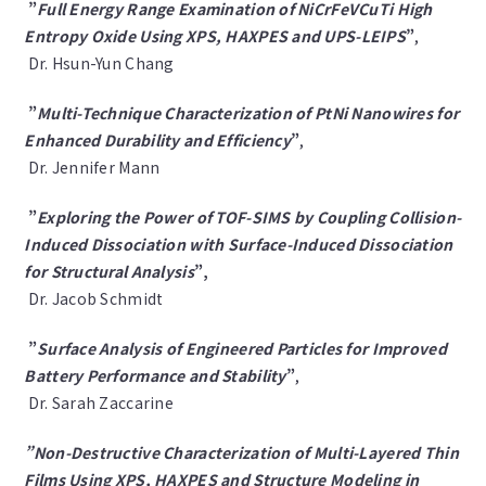
”
Full Energy Range Examination of NiCrFeVCuTi High
Entropy Oxide Using XPS, HAXPES and UPS-LEIPS
”
,
Dr. Hsun-Yun Chang
”
Multi-Technique Characterization of PtNi Nanowires for
Enhanced Durability and Efficiency
”
,
Dr. Jennifer Mann
”
Exploring the Power of TOF-SIMS by Coupling Collision-
Induced Dissociation with Surface-Induced Dissociation
for Structural Analysis
”,
Dr. Jacob Schmidt
”
Surface Analysis of Engineered Particles for Improved
Battery Performance and Stability
”
,
Dr. Sarah Zaccarine
”Non-Destructive Characterization of Multi-Layered Thin
Films Using XPS, HAXPES and Structure Modeling in