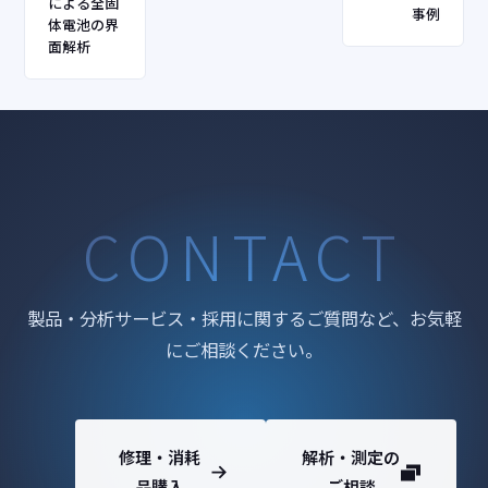
による全固
事例
体電池の界
面解析
CONTACT
製品・分析サービス・採用に関するご質問など、お気軽
にご相談ください。
修理・消耗
解析・測定の
品購入
ご相談