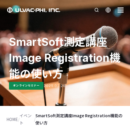
SmartSoft測定講座
Image Registration機
能の使い方
2025.02.26
オンラインセミナー
イベン
SmartSoft測定講座Image Registration機能の
HOME
/
/
ト
使い方