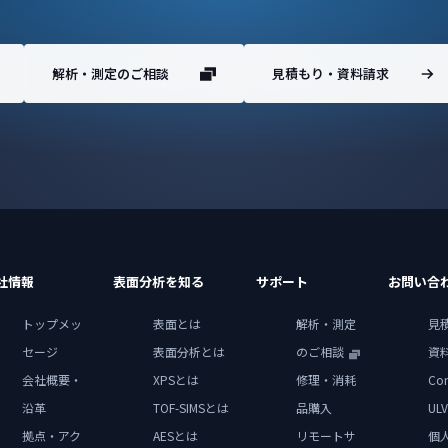
解析・測定のご相談
見積もり・資料請求
社情報
表面分析を知る
サポート
お問い合
トップメッ
表面とは
解析・測定
見
セージ
表面分析とは
のご相談
資
会社概要・
XPSとは
修理・消耗
Con
沿革
TOF-SIMSとは
品購入
ULV
拠点・アク
AESとは
リモートサ
個