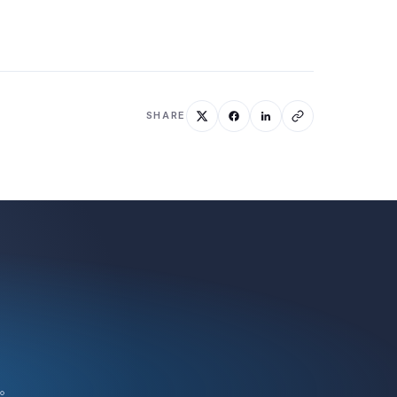
SHARE
。