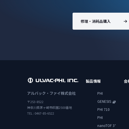
修理・消耗品購入
製品情報
会
アルバック・ファイ株式会社
PHI
GENESIS
〒253-8522
神奈川県茅ヶ崎市萩園2500番地
PHI 710
TEL : 0467-85-6522
PHI
nanoTOF 3
+