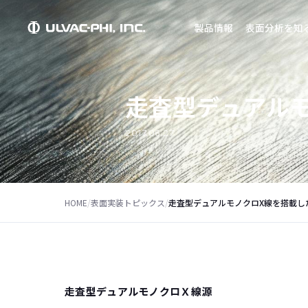
製品情報
表面分析を知
走査型デュアルモノ
2017.06.27
HOME
/
表面実装トピックス
/
走査型デュアルモノクロX線を搭載した PH
走査型デュアルモノクロＸ線源