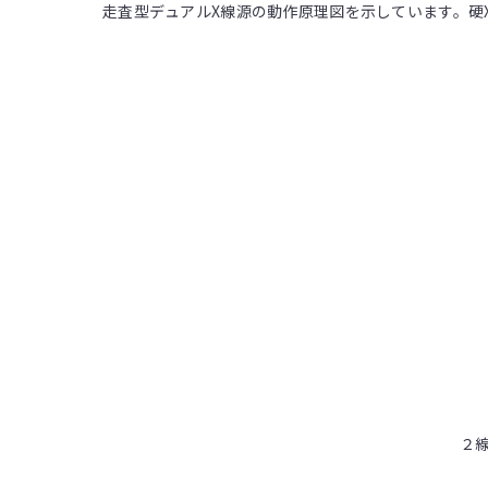
走査型デュアルX線源の動作原理図を示しています。硬X線
２線