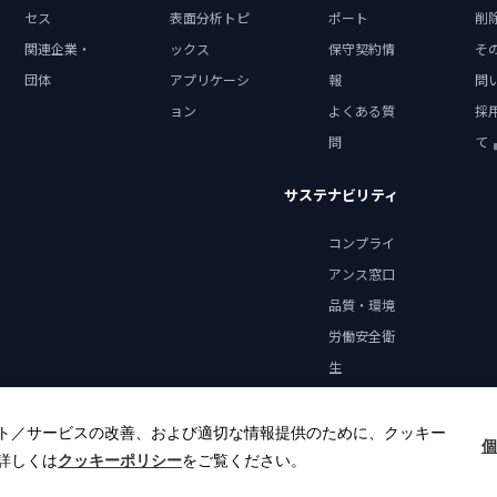
セス
表面分析トピ
ポート
削
関連企業・
ックス
保守契約情
そ
団体
アプリケーシ
報
問
ョン
よくある質
採
問
て
サステナビリティ
コンプライ
アンス窓口
品質・環境
労働安全衛
生
健康宣言
ト／サービスの改善、および適切な情報提供のために、クッキー
個
詳しくは
クッキーポリシー
をご覧ください。