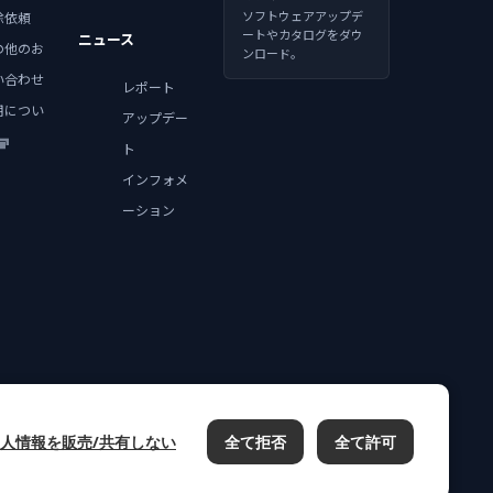
ソフトウェアアップデ
除依頼
ートやカタログをダウ
ニュース
の他のお
ンロード。
い合わせ
レポート
用につい
アップデー
ト
インフォメ
ーション
人情報を販売/共有しない
全て拒否
全て許可