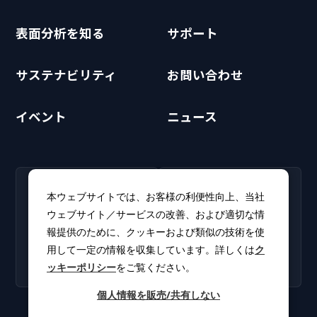
表面分析を知る
サポート
サステナビリティ
お問い合わせ
イベント
ニュース
RECRUIT
CLUB PHI
本ウェブサイトでは、お客様の利便性向上、当社
採用情報
CLUB PHI（会員専
ウェブサイト／サービスの改善、および適切な情
新卒・キャリア採用情報を
用）
報提供のために、クッキーおよび類似の技術を使
掲載しています。
ソフトウェアアップデート
用して一定の情報を収集しています。詳しくは
ク
やカタログをダウンロー
ッキーポリシー
をご覧ください。
ド。
個人情報を販売/共有しない