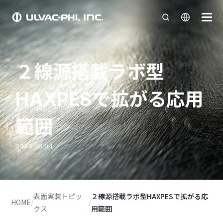
２線源搭載ラボ型
HAXPESで拡がる応用
範囲
2023.08.04
表面実装トピッ
２線源搭載ラボ型HAXPESで拡がる応
HOME
/
/
クス
用範囲