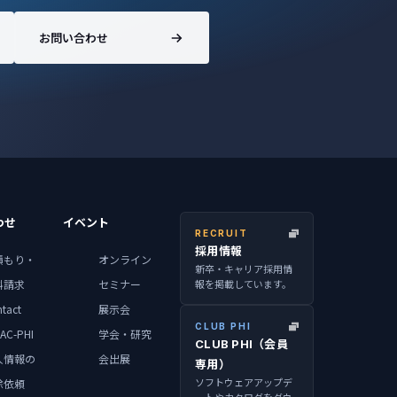
お問い合わせ
わせ
イベント
RECRUIT
採用情報
積もり・
オンライン
新卒・キャリア採用情
報を掲載しています。
料請求
セミナー
tact
展示会
CLUB PHI
AC-PHI
学会・研究
CLUB PHI（会員
人情報の
会出展
専用）
ソフトウェアアップデ
除依頼