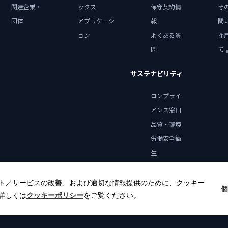
関連企業・
ックス
保守契約情
そ
団体
アプリケーシ
報
問
ョン
よくある質
採
問
て
サステナビリティ
コンプライ
アンス窓口
品質・環境
労働安全衛
生
健康宣言
ト／サービスの改善、および適切な情報提供のために、クッキー
個
詳しくは
クッキーポリシー
をご覧ください。