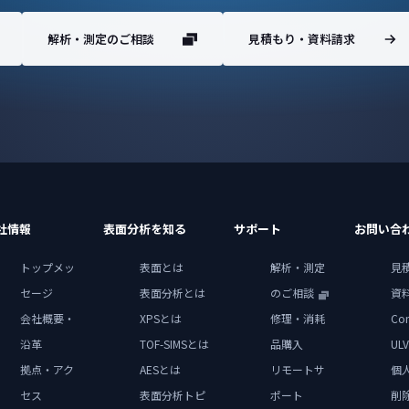
解析・測定のご相談
見積もり・資料請求
社情報
表面分析を知る
サポート
お問い合
トップメッ
表面とは
解析・測定
見
セージ
表面分析とは
のご相談
資
会社概要・
XPSとは
修理・消耗
Con
沿革
TOF-SIMSとは
品購入
ULV
拠点・アク
AESとは
リモートサ
個
セス
表面分析トピ
ポート
削