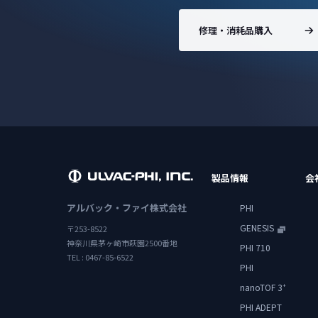
修理・消耗品購入
製品情報
会
アルバック・ファイ株式会社
PHI
GENESIS
〒253-8522
神奈川県茅ヶ崎市萩園2500番地
PHI 710
TEL : 0467-85-6522
PHI
nanoTOF 3
+
PHI ADEPT