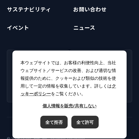
サステナビリティ
お問い合わせ
イベント
ニュース
RECRUIT
CLUB PHI
本ウェブサイトでは、お客様の利便性向上、当社
採用情報
CLUB PHI（会員専
ウェブサイト／サービスの改善、および適切な情
新卒・キャリア採用情報を
用）
報提供のために、クッキーおよび類似の技術を使
掲載しています。
ソフトウェアアップデート
用して一定の情報を収集しています。詳しくは
ク
やカタログをダウンロー
ッキーポリシー
をご覧ください。
ド。
個人情報を販売/共有しない
全て拒否
全て許可
ご利用規約
プライバシーポリシー
クッキーポリシー
© 2026 ULVAC-PHI, INC. All rights reserved.