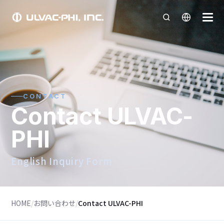
CONTACT
Contact ULVAC-
PHI
English Inquiry Form
HOME
/
お問い合わせ
/
Contact ULVAC-PHI