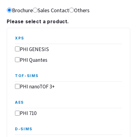
Brochure
Sales Contact
Others
Please select a product.
XPS
PHI GENESIS
PHI Quantes
TOF-SIMS
PHI nanoTOF 3+
AES
PHI 710
D-SIMS