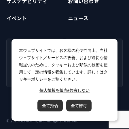
サステナビリティ
お問い合わせ
イベント
ニュース
RECRUIT
CLUB PHI
本ウェブサイトでは、お客様の利便性向上、当社
採用情報
CLUB PHI（会員専
ウェブサイト／サービスの改善、および適切な情
新卒・キャリア採用情報を
用）
報提供のために、クッキーおよび類似の技術を使
掲載しています。
ソフトウェアアップデート
用して一定の情報を収集しています。詳しくは
ク
やカタログをダウンロー
ッキーポリシー
をご覧ください。
ド。
個人情報を販売/共有しない
全て拒否
全て許可
ご利用規約
プライバシーポリシー
クッキーポリシー
© 2026 ULVAC-PHI, INC. All rights reserved.