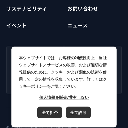
サステナビリティ
お問い合わせ
イベント
ニュース
RECRUIT
CLUB PHI
本ウェブサイトでは、お客様の利便性向上、当社
採用情報
CLUB PHI（会員専
ウェブサイト／サービスの改善、および適切な情
新卒・キャリア採用情報を
用）
報提供のために、クッキーおよび類似の技術を使
掲載しています。
ソフトウェアアップデート
用して一定の情報を収集しています。詳しくは
ク
やカタログをダウンロー
ッキーポリシー
をご覧ください。
ド。
個人情報を販売/共有しない
全て拒否
全て許可
ご利用規約
プライバシーポリシー
クッキーポリシー
© 2026 ULVAC-PHI, INC. All rights reserved.