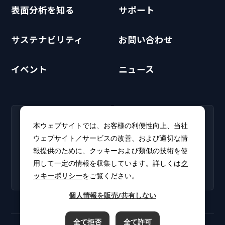
表面分析を知る
サポート
サステナビリティ
お問い合わせ
イベント
ニュース
RECRUIT
CLUB PHI
本ウェブサイトでは、お客様の利便性向上、当社
採用情報
CLUB PHI（会員専
ウェブサイト／サービスの改善、および適切な情
新卒・キャリア採用情報を
用）
報提供のために、クッキーおよび類似の技術を使
掲載しています。
ソフトウェアアップデート
用して一定の情報を収集しています。詳しくは
ク
やカタログをダウンロー
ッキーポリシー
をご覧ください。
ド。
個人情報を販売/共有しない
全て拒否
全て許可