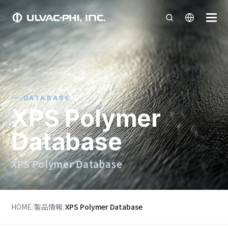
DATABASE
XPS Polymer
Database
XPS Polymer Database
HOME
/
製品情報
/
XPS Polymer Database