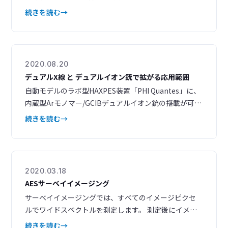
出深さや軌道の選択範囲が広がり、さらに角度分解XPS
続きを読む
の適用可能範囲も拡大しました。 これまでの表面だけ
でなく、埋もれた界面の分析から界面の検出まで、新た
な応用が期待できます。 最新の技術資料として、2023
年7月に開催した技術講演会の当社発表資料を掲載しま
2020.08.20
した。
デュアルX線 と デュアルイオン銃で拡がる応用範囲
自動モデルのラボ型HAXPES装置「PHI Quantes」に、
内蔵型Arモノマー/GCIBデュアルイオン銃の搭載が可能
に。 軟X線と硬X線のデュアルX線源とArモノマーとAr
続きを読む
ガスクラスターのデュアルイオン銃を組み合わせるこ
とで、多彩なアプリケーションに対応いたします。 関
連資料ダウンロード 内蔵型Arモノマー/GCIBデュアル
イオン銃を搭載した PHI
2020.03.18
AESサーベイイメージング
サーベイイメージングでは、すべてのイメージピクセ
ルでワイドスペクトルを測定します。 測定後にイメー
ジコントラストが異なる領域から、ワイドスペクトル
続きを読む