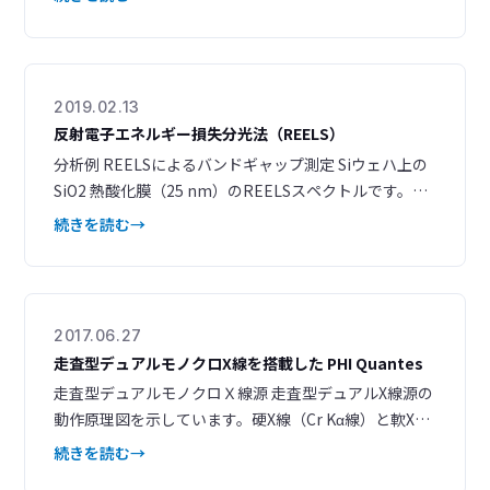
を抽出し、組成の定性や定量が容易に行える 異なる領
域から抽出されたワイドスペクトルを基準として、LLS
処理によるサーベイイメージの再構築ができる ワイド
スペクトルで定性された元素のイメージングを測定後
2019.02.13
に再構築ができ
反射電子エネルギー損失分光法（REELS）
分析例 REELSによるバンドギャップ測定 Siウェハ上の
SiO2 熱酸化膜（25 nm）のREELSスペクトルです。入
射電子より 8.8 eV低いエネルギーからピークが立ち上が
続きを読む
っており、SiO2 膜のバンドギャップ (*1) を知ることが
できます。 図1. SiO2 の REELSスペクトル（入射電子：
1.5 keV） REELSによる有機フィルム中の水素含有量
2017.06.27
走査型デュアルモノクロX線を搭載した PHI Quantes
走査型デュアルモノクロＸ線源 走査型デュアルX線源の
動作原理図を示しています。硬X線（Cr Kα線）と軟X線
（Al Kα線）は、ソフトウェア上で短時間のうちに切り
続きを読む
替えることが可能です。 ２線源によるSXI シンプルなコ