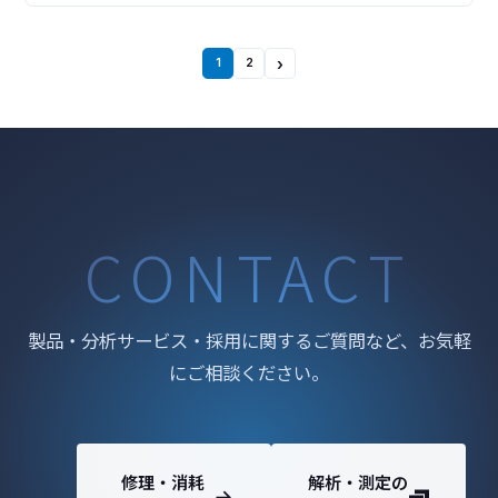
ンソール PHI Quantes は、分光器や試料搬送系、各種
励起源をひとつのチャンバーに組み込み、さらに制御
電源もひとつのコンソールにま
›
1
2
CONTACT
製品・分析サービス・採用に関するご質問など、お気軽
にご相談ください。
修理・消耗
解析・測定の