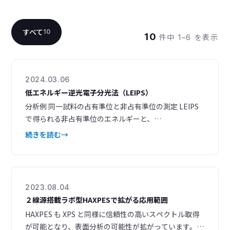
すべて
10
10
件中 1–6 を表示
2024.03.06
低エネルギー逆光電子分光法（LEIPS）
分析例 同一試料の占有準位と非占有準位の測定 LEIPS
で得られる非占有準位のエネルギーと、
UPS（Ultraviolet Photoelectron Spectroscopy）で
続きを読む
得られる占有準位のエネルギーから、バンドの全体像
がわかります。LEIPS と UPS を相補的に組み合わせる
ことで、半導体試料の電子と空孔の両方の準位を知るこ
とができます。 また、LEIPS の最低空
2023.08.04
２線源搭載ラボ型HAXPESで拡がる応用範囲
HAXPES も XPS と同様に信頼性の高いスペクトル取得
が可能となり、表面分析の可能性が拡がっています。検