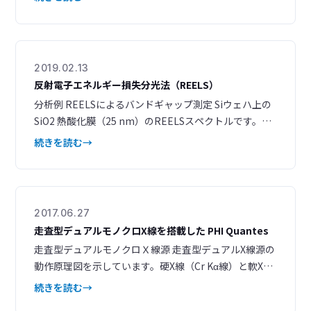
を抽出し、組成の定性や定量が容易に行える 異なる領
域から抽出されたワイドスペクトルを基準として、LLS
処理によるサーベイイメージの再構築ができる ワイド
スペクトルで定性された元素のイメージングを測定後
2019.02.13
に再構築ができ
反射電子エネルギー損失分光法（REELS）
分析例 REELSによるバンドギャップ測定 Siウェハ上の
SiO2 熱酸化膜（25 nm）のREELSスペクトルです。入
射電子より 8.8 eV低いエネルギーからピークが立ち上が
続きを読む
っており、SiO2 膜のバンドギャップ (*1) を知ることが
できます。 図1. SiO2 の REELSスペクトル（入射電子：
1.5 keV） REELSによる有機フィルム中の水素含有量
2017.06.27
走査型デュアルモノクロX線を搭載した PHI Quantes
走査型デュアルモノクロＸ線源 走査型デュアルX線源の
動作原理図を示しています。硬X線（Cr Kα線）と軟X線
（Al Kα線）は、ソフトウェア上で短時間のうちに切り
続きを読む
替えることが可能です。 ２線源によるSXI シンプルなコ