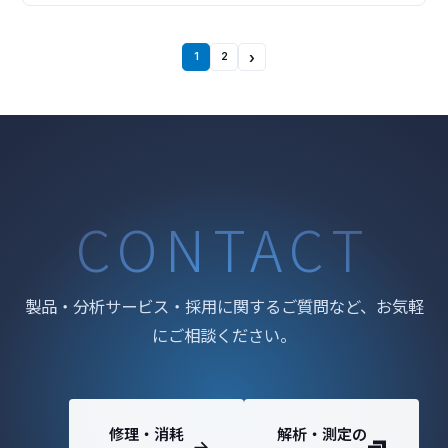
ンソール PHI Quantes は、分光器や試料搬送系、各種
励起源をひとつのチャンバーに組み込み、さらに制御
電源もひとつのコンソールにま
›
1
2
CONTACT
製品・分析サービス・採用に関するご質問など、お気軽
にご相談ください。
修理・消耗
解析・測定の