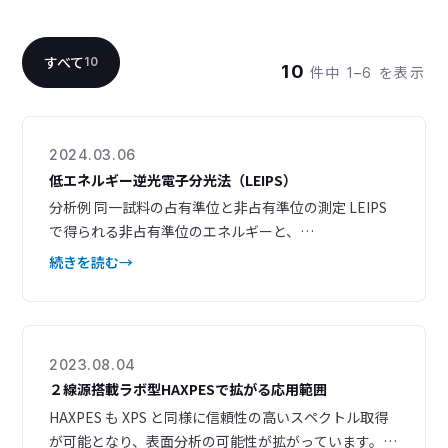
すべて
10
10
件中 1–6 を表示
2024.03.06
低エネルギー逆光電子分光法（LEIPS）
分析例 同一試料の占有準位と非占有準位の測定 LEIPS
で得られる非占有準位のエネルギーと、
UPS（Ultraviolet Photoelectron Spectroscopy）で
続きを読む
得られる占有準位のエネルギーから、バンドの全体像
がわかります。LEIPS と UPS を相補的に組み合わせる
ことで、半導体試料の電子と空孔の両方の準位を知るこ
とができます。 また、LEIPS の最低空
2023.08.04
２線源搭載ラボ型HAXPESで拡がる応用範囲
HAXPES も XPS と同様に信頼性の高いスペクトル取得
が可能となり、表面分析の可能性が拡がっています。検