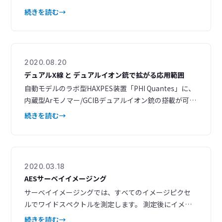
出深さや軌道の選択範囲が広がり、さらに角度分解XPS
続きを読む
の適用可能範囲も拡大しました。 これまでの表面だけ
でなく、埋もれた界面の分析から界面の検出まで、新た
な応用が期待できます。 最新の技術資料として、2023
年7月に開催した技術講演会の当社発表資料を掲載しま
2020.08.20
した。
デュアルX線 と デュアルイオン銃で拡がる応用範囲
自動モデルのラボ型HAXPES装置「PHI Quantes」に、
内蔵型Arモノマー/GCIBデュアルイオン銃の搭載が可能
に。 軟X線と硬X線のデュアルX線源とArモノマーとAr
続きを読む
ガスクラスターのデュアルイオン銃を組み合わせるこ
とで、多彩なアプリケーションに対応いたします。 関
連資料ダウンロード 内蔵型Arモノマー/GCIBデュアル
イオン銃を搭載した PHI
2020.03.18
AESサーベイイメージング
サーベイイメージングでは、すべてのイメージピクセ
ルでワイドスペクトルを測定します。 測定後にイメー
ジコントラストが異なる領域から、ワイドスペクトル
続きを読む