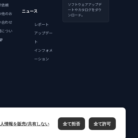
ソフトウェアアップデ
除依頼
ートやカタログをダウ
ニュース
の他のお
ンロード。
い合わせ
レポート
用につい
アップデー
ト
インフォメ
ーション
人情報を販売/共有しない
全て拒否
全て許可