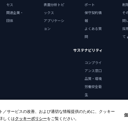
セス
表面分析トピ
ポート
削
関連企業・
ックス
保守契約情
そ
団体
アプリケーシ
報
問
ョン
よくある質
採
問
て
サステナビリティ
コンプライ
アンス窓口
品質・環境
労働安全衛
生
健康宣言
ト／サービスの改善、および適切な情報提供のために、クッキー
個
詳しくは
クッキーポリシー
をご覧ください。