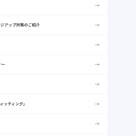
→
→
チャージアップ対策のご紹介
→
→
ナー
→
→
ブフィッティング」
→