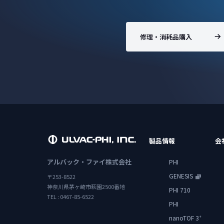
修理・消耗品購入
製品情報
会
アルバック・ファイ株式会社
PHI
GENESIS
〒253-8522
神奈川県茅ヶ崎市萩園2500番地
PHI 710
TEL : 0467-85-6522
PHI
nanoTOF 3
+