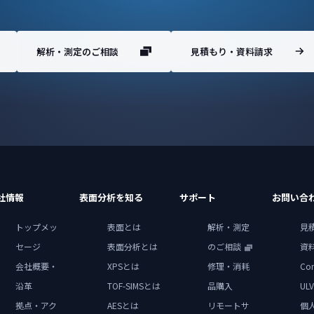
解析・測定のご相談
見積もり・資料請求
社情報
表面分析を知る
サポート
お問い合
トップメッ
表面とは
解析・測定
見
セージ
表面分析とは
のご相談
資
会社概要・
XPSとは
修理・消耗
Con
沿革
TOF-SIMSとは
品購入
ULV
拠点・アク
AESとは
リモートサ
個