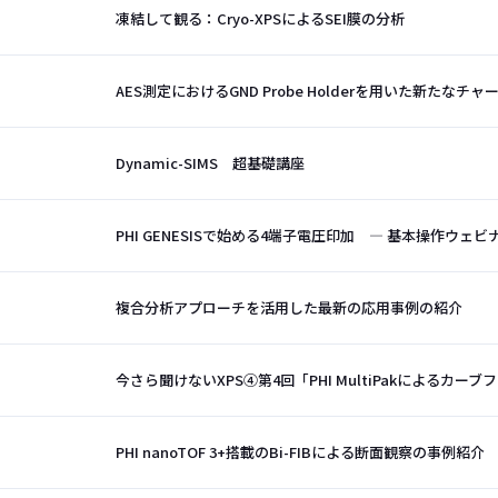
凍結して観る：Cryo-XPSによるSEI膜の分析
AES測定におけるGND Probe Holderを用いた新たな
Dynamic-SIMS 超基礎講座
PHI GENESISで始める4端子電圧印加 ― 基本操作ウェビ
複合分析アプローチを活用した最新の応用事例の紹介
今さら聞けないXPS④第4回「PHI MultiPakによるカー
PHI nanoTOF 3+搭載のBi-FIBによる断面観察の事例紹介