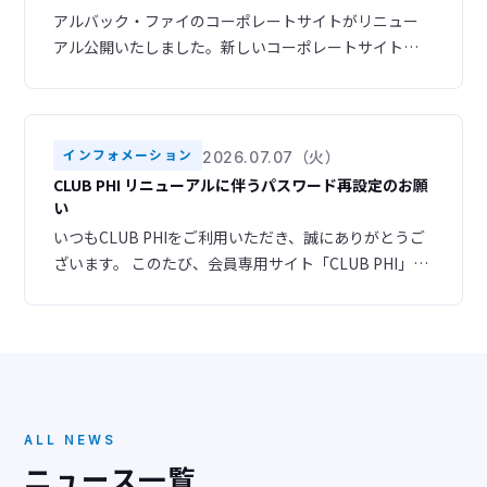
アルバック・ファイのコーポレートサイトがリニュー
アル公開いたしました。新しいコーポレートサイトで
は、スマートフォンやタブレットからも快適にご利用
いただけるレスポンシブデザインを採用し、より見や
すく、使いやすいサイトへと生まれ変わりました。ま
た、ナビゲーション構成を見直し、目的の情報へスム
インフォメーション
2026.07.07（火）
ーズにアクセスできるよう改善いたしました。さら
CLUB PHI リニューアルに伴うパスワード再設定のお願
に、デザインも一新し、お客様のニーズに合わせた情
い
報をより分かりやす
いつもCLUB PHIをご利用いただき、誠にありがとうご
ざいます。 このたび、会員専用サイト「CLUB PHI」を
リニューアルいたしました。 ▶ 新サイトURL
https://club-phi.ulvac-phi.com/log-in/ ご登録いただ
いている情報はすべて新サイトへ引き継がれておりま
すので、あらためての会員登録は必要ございません。
ただし、セキュリティの都合
ALL NEWS
ニュース一覧