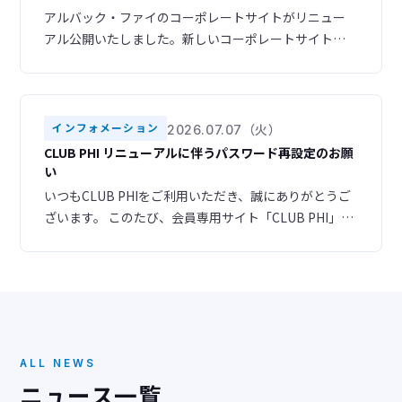
アルバック・ファイのコーポレートサイトがリニュー
アル公開いたしました。新しいコーポレートサイトで
は、スマートフォンやタブレットからも快適にご利用
いただけるレスポンシブデザインを採用し、より見や
すく、使いやすいサイトへと生まれ変わりました。ま
た、ナビゲーション構成を見直し、目的の情報へスム
インフォメーション
2026.07.07（火）
ーズにアクセスできるよう改善いたしました。さら
CLUB PHI リニューアルに伴うパスワード再設定のお願
に、デザインも一新し、お客様のニーズに合わせた情
い
報をより分かりやす
いつもCLUB PHIをご利用いただき、誠にありがとうご
ざいます。 このたび、会員専用サイト「CLUB PHI」を
リニューアルいたしました。 ▶ 新サイトURL
https://club-phi.ulvac-phi.com/log-in/ ご登録いただ
いている情報はすべて新サイトへ引き継がれておりま
すので、あらためての会員登録は必要ございません。
ただし、セキュリティの都合
ALL NEWS
ニュース一覧