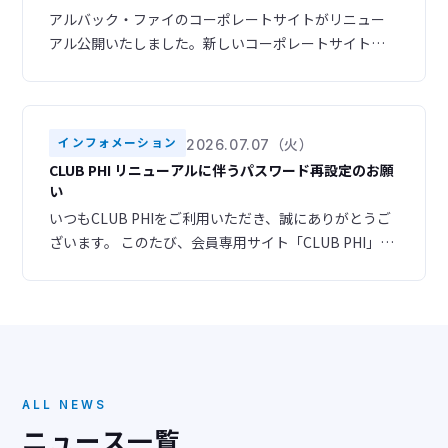
アルバック・ファイのコーポレートサイトがリニュー
アル公開いたしました。新しいコーポレートサイトで
は、スマートフォンやタブレットからも快適にご利用
いただけるレスポンシブデザインを採用し、より見や
すく、使いやすいサイトへと生まれ変わりました。ま
た、ナビゲーション構成を見直し、目的の情報へスム
インフォメーション
2026.07.07（火）
ーズにアクセスできるよう改善いたしました。さら
CLUB PHI リニューアルに伴うパスワード再設定のお願
に、デザインも一新し、お客様のニーズに合わせた情
い
報をより分かりやす
いつもCLUB PHIをご利用いただき、誠にありがとうご
ざいます。 このたび、会員専用サイト「CLUB PHI」を
リニューアルいたしました。 ▶ 新サイトURL
https://club-phi.ulvac-phi.com/log-in/ ご登録いただ
いている情報はすべて新サイトへ引き継がれておりま
すので、あらためての会員登録は必要ございません。
ただし、セキュリティの都合
ALL NEWS
ニュース一覧