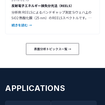
反射電子エネルギー損失分光法（REELS）
分析例 REELSによるバンドギャップ測定 Siウェハ上の
SiO2 熱酸化膜（25 nm）のREELSスペクトルです。入
射電子より 8.8 eV低いエネルギーからピークが立ち上が
続きを読む →
っており、SiO2 膜のバンドギャップ (*1) を知ることが
できます。 図1. SiO2 の REELSスペクトル（入射電子：
1.5 keV） REELSによる有機フィルム中の水素含有量
表面分析トピックス一覧 →
APPLICATIONS