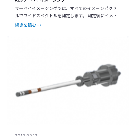
サーベイイメージングでは、すべてのイメージピクセ
ルでワイドスペクトルを測定します。 測定後にイメー
ジコントラストが異なる領域から、ワイドスペクトル
続きを読む →
を抽出し、組成の定性や定量が容易に行える 異なる領
域から抽出されたワイドスペクトルを基準として、LLS
処理によるサーベイイメージの再構築ができる ワイド
スペクトルで定性された元素のイメージングを測定後
に再構築ができ
2019.02.13