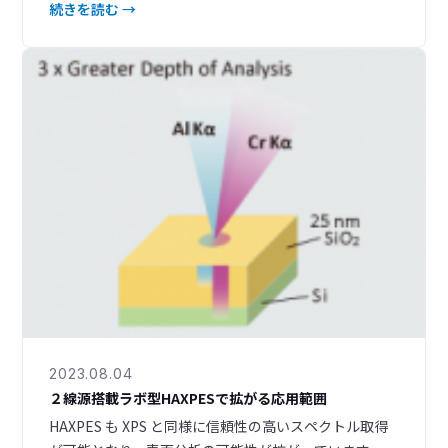
UPS（Ultraviolet Photoelectron Spectroscopy）で
続きを読む →
得られる占有準位のエネルギーから、バンドの全体像
がわかります。LEIPS と UPS を相補的に組み合わせる
ことで、半導体試料の電子と空孔の両方の準位を知るこ
とができます。 また、LEIPS の最低空
2023.08.04
２線源搭載ラボ型HAXPESで拡がる応用範囲
HAXPES も XPS と同様に信頼性の高いスペクトル取得