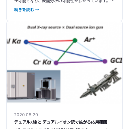
が可能となり、表面分析の可能性が拡がっています。検
出深さや軌道の選択範囲が広がり、さらに角度分解XPS
続きを読む →
の適用可能範囲も拡大しました。 これまでの表面だけ
でなく、埋もれた界面の分析から界面の検出まで、新た
な応用が期待できます。 最新の技術資料として、2023
年7月に開催した技術講演会の当社発表資料を掲載しま
した。
2020.08.20
デュアルX線 と デュアルイオン銃で拡がる応用範囲