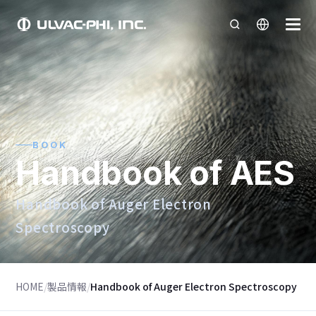
BOOK
Handbook of AES
Handbook of Auger Electron
Spectroscopy
HOME
/
製品情報
/
Handbook of Auger Electron Spectroscopy