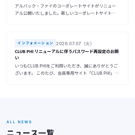
アルバック・ファイのコーポレートサイトがリニュー
アル公開いたしました。新しいコーポレートサイトで
は、スマートフォンやタブレットからも快適にご利用
いただけるレスポンシブデザインを採用し、より見や
すく、使いやすいサイトへと生まれ変わりました。ま
た、ナビゲーション構成を見直し、目的の情報へスム
インフォメーション
2026.07.07（火）
ーズにアクセスできるよう改善いたしました。さら
CLUB PHI リニューアルに伴うパスワード再設定のお願
に、デザインも一新し、お客様のニーズに合わせた情
い
報をより分かりやす
いつもCLUB PHIをご利用いただき、誠にありがとうご
ざいます。 このたび、会員専用サイト「CLUB PHI」を
リニューアルいたしました。 ▶ 新サイトURL
https://club-phi.ulvac-phi.com/log-in/ ご登録いただ
いている情報はすべて新サイトへ引き継がれておりま
すので、あらためての会員登録は必要ございません。
ただし、セキュリティの都合
ALL NEWS
ニュース一覧