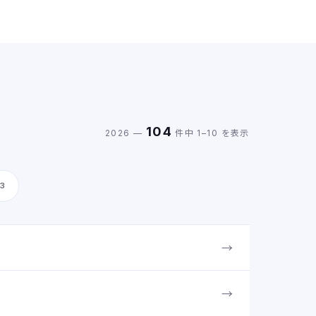
トへ引き継がれておりますので、あらためての会員登録は必
要ございません。 ただし、セキュリティの都合
104
2026 —
件中 1–10 を表示
23
→
→