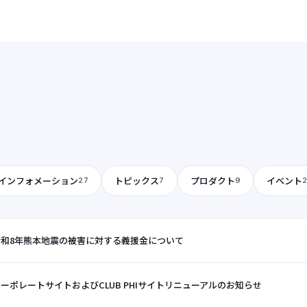
と生まれ変わりました。また、ナビゲーション構成を見直
し、目的の情報へスムーズにアクセスできるよう改善いたし
ました。さらに、デザインも一新し、お客様のニーズに合わ
せた情報をより分かりやす
インフォメーション
トピックス
プロダクト
イベント
27
7
9
令和8年熊本地震の被害に対する義援金について
ーポレートサイトおよびCLUB PHIサイトリニューアルのお知らせ