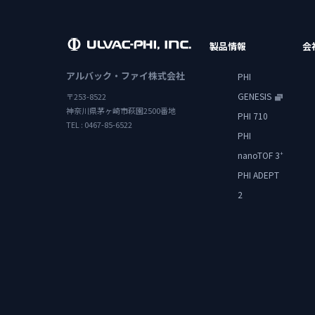
製品情報
会
アルバック・ファイ株式会社
PHI
GENESIS
〒253-8522
神奈川県茅ヶ崎市萩園2500番地
PHI 710
TEL : 0467-85-6522
PHI
nanoTOF 3
+
PHI ADEPT
2