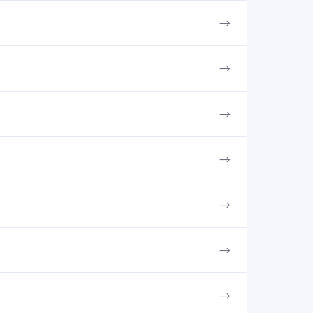
→
→
→
→
→
→
→