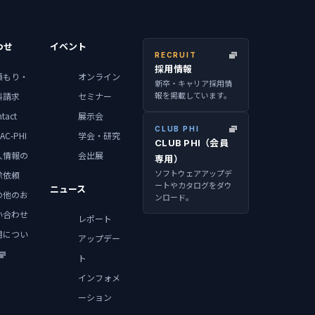
わせ
イベント
RECRUIT
採用情報
積もり・
オンライン
新卒・キャリア採用情
報を掲載しています。
料請求
セミナー
tact
展示会
CLUB PHI
AC-PHI
学会・研究
CLUB PHI（会員
人情報の
会出展
専用）
ソフトウェアアップデ
除依頼
ートやカタログをダウ
ニュース
の他のお
ンロード。
い合わせ
レポート
用につい
アップデー
ト
インフォメ
ーション