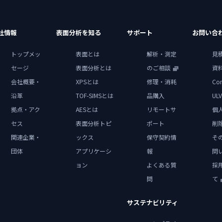
社情報
表面分析を知る
サポート
お問い合
トップメッ
表面とは
解析・測定
見
セージ
表面分析とは
のご相談
資
会社概要・
XPSとは
修理・消耗
Con
沿革
TOF-SIMSとは
品購入
ULV
拠点・アク
AESとは
リモートサ
個
セス
表面分析トピ
ポート
削
関連企業・
ックス
保守契約情
そ
団体
アプリケーシ
報
問
ョン
よくある質
採
問
て
サステナビリティ